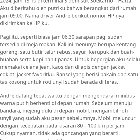
2024, jam 13.10 di terminal 3 domistik Soekarno – Hatta.
Aku diberitahu oleh putriku bahwa berangkat dari rumah
jam 09.00. Nama driver, Andre berikut nomor HP nya
dikirimkan ke HP ku.
Pagi itu, seperti biasa jam 06.30 sarapan pagi sudah
tersedia di meja makan. Kali ini menunya berupa kentang
goreng, satu butir telur rebus, sayur, kerupuk dan buah-
buahan serta kopi pahit panas. Untuk bepergian aku selalu
memakai celana jean, kaos dan dilapis dengan jacket
coklat, jacket favoritku. Ransel yang berisi pakain dan satu
tas kosong untuk roti unyil sudah berada di teras.
Andre datang tepat waktu dengan mengendarai minibus
warna putih berhenti di depan rumah. Sebelum menuju
bandara, mejeng dulu di depan mobil, mengambil roti
unyil yang sudah aku pesan sebelumnya. Mobil meluncur
dengan kecepatan pada kisaran 80 – 100 km per jam.
Cukup nyaman, tidak ada goncangan yang berarti.