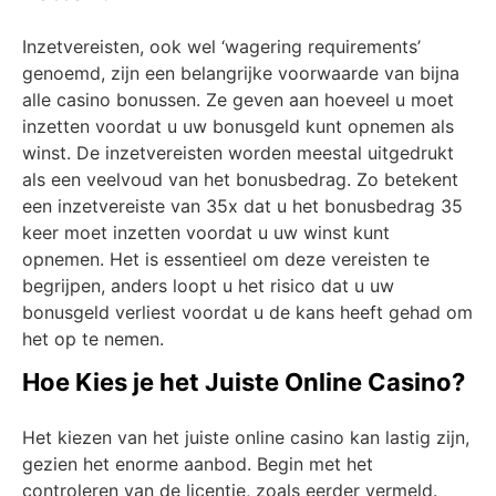
Inzetvereisten, ook wel ‘wagering requirements’
genoemd, zijn een belangrijke voorwaarde van bijna
alle casino bonussen. Ze geven aan hoeveel u moet
inzetten voordat u uw bonusgeld kunt opnemen als
winst. De inzetvereisten worden meestal uitgedrukt
als een veelvoud van het bonusbedrag. Zo betekent
een inzetvereiste van 35x dat u het bonusbedrag 35
keer moet inzetten voordat u uw winst kunt
opnemen. Het is essentieel om deze vereisten te
begrijpen, anders loopt u het risico dat u uw
bonusgeld verliest voordat u de kans heeft gehad om
het op te nemen.
Hoe Kies je het Juiste Online Casino?
Het kiezen van het juiste online casino kan lastig zijn,
gezien het enorme aanbod. Begin met het
controleren van de licentie, zoals eerder vermeld.