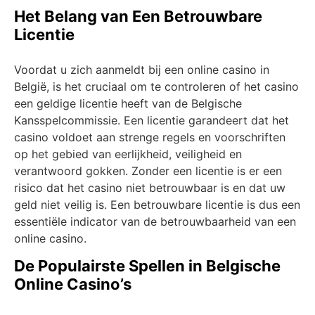
Het Belang van Een Betrouwbare
Licentie
Voordat u zich aanmeldt bij een online casino in
België, is het cruciaal om te controleren of het casino
een geldige licentie heeft van de Belgische
Kansspelcommissie. Een licentie garandeert dat het
casino voldoet aan strenge regels en voorschriften
op het gebied van eerlijkheid, veiligheid en
verantwoord gokken. Zonder een licentie is er een
risico dat het casino niet betrouwbaar is en dat uw
geld niet veilig is. Een betrouwbare licentie is dus een
essentiële indicator van de betrouwbaarheid van een
online casino.
De Populairste Spellen in Belgische
Online Casino’s