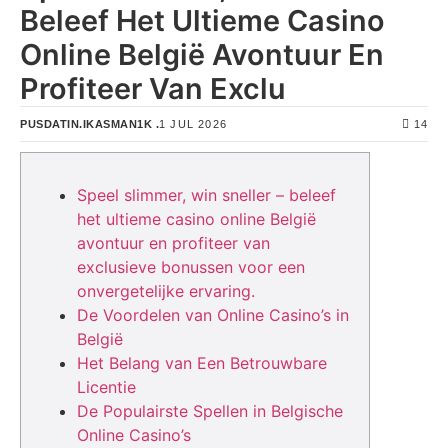
Beleef Het Ultieme Casino
Online België Avontuur En
Profiteer Van Exclu
1 JUL 2026
14
PUSDATIN.IKASMAN1K .
Speel slimmer, win sneller – beleef
het ultieme casino online België
avontuur en profiteer van
exclusieve bonussen voor een
onvergetelijke ervaring.
De Voordelen van Online Casino’s in
België
Het Belang van Een Betrouwbare
Licentie
De Populairste Spellen in Belgische
Online Casino’s