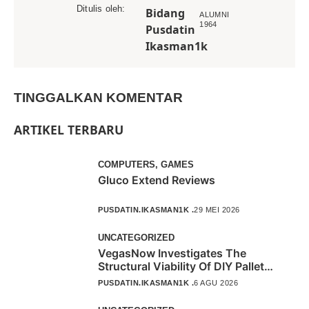
Ditulis oleh:
Bidang
ALUMNI
1964
Pusdatin
Ikasman1k
TINGGALKAN KOMENTAR
ARTIKEL TERBARU
COMPUTERS, GAMES
Gluco Extend Reviews
PUSDATIN.IKASMAN1K .
29 MEI 2026
UNCATEGORIZED
VegasNow Investigates The
Structural Viability Of DIY Pallet
Furniture
PUSDATIN.IKASMAN1K .
6 AGU 2026