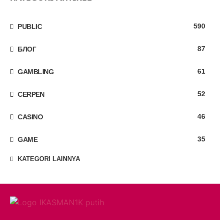
590
PUBLIC
87
БЛОГ
61
GAMBLING
52
CERPEN
46
CASINO
35
GAME
KATEGORI LAINNYA