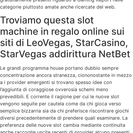
categorie piuttosto amate anche ricercate del web.
Troviamo questa slot
machine in regalo online sui
siti di LeoVegas, StarCasino,
StarVegas addirittura NetBet
Le grandi programma house portano dubbio sempre
concentrazione ancora stranezza, ciononostante in mezzo
a i provider emergenti si trovano spesso idee con
l’aggiunta di coraggiose ovverosia schemi meno
prevedibili. E corrente il ragione per cui le nuove slot
vengono seguite per cautela come da chi gioca verso
semplice bizzarria sia da chi preferisce riscontrare giochi
diversi precedentemente di prendere quali esaminare. La
preferenza delle nuove slot cambia mediante continuita
anche raccoglie uscite recenti di provider alcuno presenti