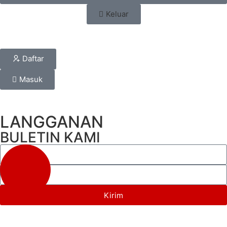
Keluar
Daftar
Masuk
LANGGANAN
BULETIN KAMI
Kirim