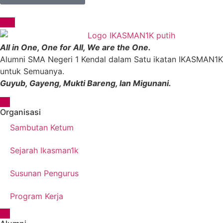
All in One, One for All, We are the One.
Alumni SMA Negeri 1 Kendal dalam Satu ikatan IKASMAN1K
untuk Semuanya.
Guyub, Gayeng, Mukti Bareng, lan Migunani.
Organisasi
Sambutan Ketum
Sejarah Ikasman1k
Susunan Pengurus
Program Kerja