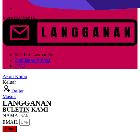
Buletin IKASMAN1K
© 2026 ikasman1k
Kebijakan Privasi
FAQ
Akun Kamu
Keluar
Daftar
Masuk
LANGGANAN
BULETIN KAMI
NAMA
EMAIL
Kirim