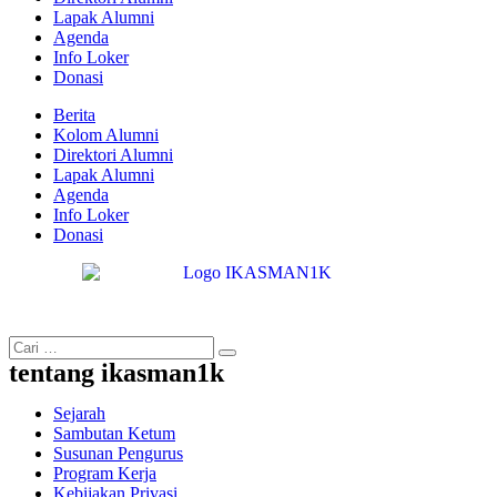
Lapak Alumni
Agenda
Info Loker
Donasi
Berita
Kolom Alumni
Direktori Alumni
Lapak Alumni
Agenda
Info Loker
Donasi
tentang ikasman1k
Sejarah
Sambutan Ketum
Susunan Pengurus
Program Kerja
Kebijakan Privasi