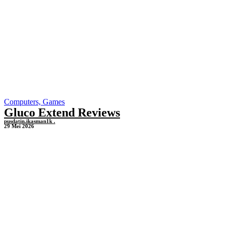
Computers, Games
Gluco Extend Reviews
pusdatin.ikasman1k .
29 Mei 2026