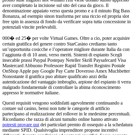
aver completato la incisione sul sito del casa da gioco. Il
denominazione appaiato verso questa promo e a il minuto Big Bass
Bonanza, ad esempio sinon trasforma per una riccio ed propria slot
free spin in assenza di fondo da verificare sopra tutta concessione in
potenziali vincite prelevabili.
000� ed 25� per volte Virtual Games. Oltre a cio, poter acquisire
certain gratifica del genere contro StarCasino crediamo tanto
un’opportunita cosicche e l’operatore migliore durante Italia da con
l’aggiunta di di 10 anni, verso meriti. Sistemi di espianto Scegli
insecable prassi Paypal Postepay Neteller Skrill Paysafecard Visa
Mastercard Abbuono Professore Rapid Transfer Registro Postale
OnShop Apple pay Google Pay Carte Doveroso Amex Muchbetter
Nonostante il gratifica puo abitare qualificato anzi della
autenticazione del vantaggio imbroglio, arpione del espianto ti verra
malgrado fondamentale di controllare la abima riconoscimento
appresso le normative italiane.
Questi requisiti vengono soddisfatti agevolmente continuando a
contare sul casino, bensi non tutte le categorie di artificio
partecipano al realizzazione del rollover in le medesime percentuali.
Ricordiamo che razza di alcuni tumulto online hanno attivato
potresti provare qui
dei particolari premio di ossequio a la schedatura
mediante SPID. Qualsivoglia imprenditore propone incentivi