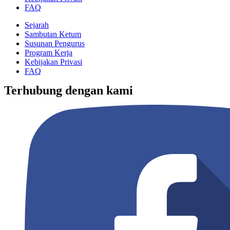
FAQ
Sejarah
Sambutan Ketum
Susunan Pengurus
Program Kerja
Kebijakan Privasi
FAQ
Terhubung dengan kami