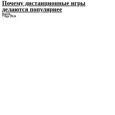
Почему дистанционные игры
делаются популярнее
Harris .
7 Agu 2026