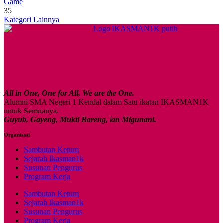
Game
35
Kategori Lainnya
All in One, One for All, We are the One.
Alumni SMA Negeri 1 Kendal dalam Satu ikatan IKASMAN1K
untuk Semuanya.
Guyub, Gayeng, Mukti Bareng, lan Migunani.
Organisasi
Sambutan Ketum
Sejarah Ikasman1k
Susunan Pengurus
Program Kerja
Sambutan Ketum
Sejarah Ikasman1k
Susunan Pengurus
Program Kerja