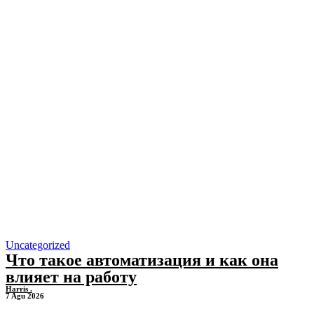
Uncategorized
Что такое автоматизация и как она
влияет на работу
Harris .
7 Agu 2026