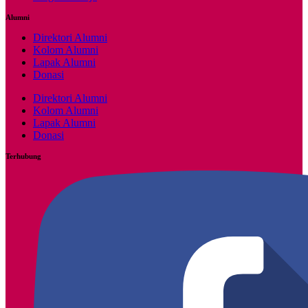
Alumni
Direktori Alumni
Kolom Alumni
Lapak Alumni
Donasi
Direktori Alumni
Kolom Alumni
Lapak Alumni
Donasi
Terhubung