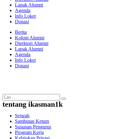
Lapak Alumni
Agenda
Info Loker
Donasi
Berita
Kolom Alumni
Direktori Alumni
Lapak Alumni
Agenda
Info Loker
Donasi
tentang ikasman1k
Sejarah
Sambutan Ketum
Susunan Pengurus
Program Kerja
Kebijakan Privasi