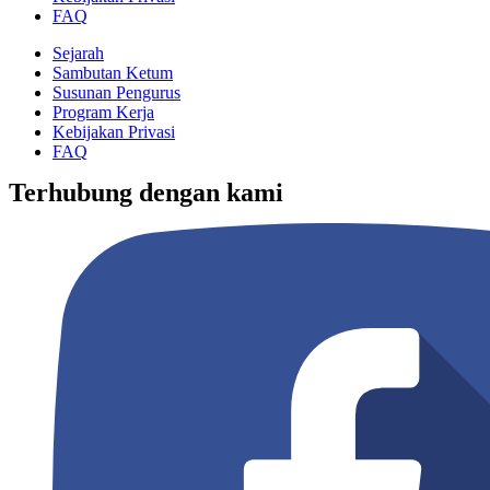
FAQ
Sejarah
Sambutan Ketum
Susunan Pengurus
Program Kerja
Kebijakan Privasi
FAQ
Terhubung dengan kami