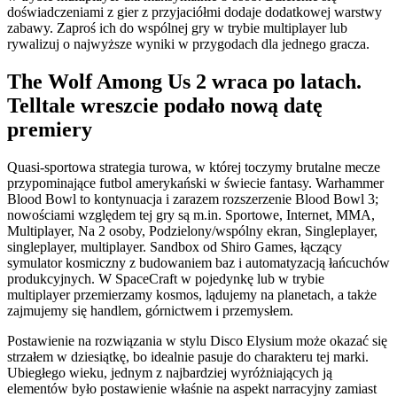
doświadczeniami z gier z przyjaciółmi dodaje dodatkowej warstwy
zabawy. Zaproś ich do wspólnej gry w trybie multiplayer lub
rywalizuj o najwyższe wyniki w przygodach dla jednego gracza.
The Wolf Among Us 2 wraca po latach.
Telltale wreszcie podało nową datę
premiery
Quasi-sportowa strategia turowa, w której toczymy brutalne mecze
przypominające futbol amerykański w świecie fantasy. Warhammer
Blood Bowl to kontynuacja i zarazem rozszerzenie Blood Bowl 3;
nowościami względem tej gry są m.in. Sportowe, Internet, MMA,
Multiplayer, Na 2 osoby, Podzielony/wspólny ekran, Singleplayer,
singleplayer, multiplayer. Sandbox od Shiro Games, łączący
symulator kosmiczny z budowaniem baz i automatyzacją łańcuchów
produkcyjnych. W SpaceCraft w pojedynkę lub w trybie
multiplayer przemierzamy kosmos, lądujemy na planetach, a także
zajmujemy się handlem, górnictwem i przemysłem.
Postawienie na rozwiązania w stylu Disco Elysium może okazać się
strzałem w dziesiątkę, bo idealnie pasuje do charakteru tej marki.
Ubiegłego wieku, jednym z najbardziej wyróżniających ją
elementów było postawienie właśnie na aspekt narracyjny zamiast