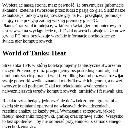
Wybierając naszą stronę, masz pewność, że otrzymujesz informacje
aktualne, rzetelne i tworzone przez ludzi z pasją do gier. Śledź nasze
aktualizacje, odkrywaj najnowsze gry na PC, przeglądaj promocje
na gry i nie przegap żadnej ważnej premiery gier PC.
PlanetaGracza.pl to miejsce, w którym świat gier komputerowych
jest zawsze na wyciągnięcie ręki. Dział nowości opisuje także nowe
gry na PC oraz przekazuje wszelkie informacje pochodzące ze
świata gier komputerowych.
World of Tanks: Heat
Strzelanka TPP, w której kolekcjonujemy fantastyczne stworzenia
niczym Pokemony oraz przejmujemy bezpośrednią kontrolę nad
nimi podczas eksploracji i walki. Voidling Bound pozwala rozwijać
swoje potworki wedle uznania i modyfikować ich genom, a nawet
tworzyć je od podstaw. Dział ten relacjonuje wydarzenia z
najważniejszych targów komputerowych, turniejów i festiwali gier.
Redaktorzy – będący jednocześnie doświadczonymi graczami –
dzielą się opiniami opartymi na własnych doświadczeniach,
rzetelnie analizując każdy tytuł. Wymagania sprzętowe, jakość
fabuły, mechaniki rozgrywki, grafikę oraz oprawę audio. Wszystko
to bez spoilerów – by nie odbierać przyjemności z samodzielnego
przechodzenia gry.