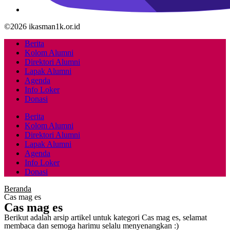
©2026 ikasman1k.or.id
Berita
Kolom Alumni
Direktori Alumni
Lapak Alumni
Agenda
Info Loker
Donasi
Berita
Kolom Alumni
Direktori Alumni
Lapak Alumni
Agenda
Info Loker
Donasi
Beranda
Cas mag es
Cas mag es
Berikut adalah arsip artikel untuk kategori
Cas mag es
, selamat
membaca dan semoga harimu selalu menyenangkan :)