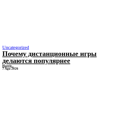
Uncategorized
Почему дистанционные игры
делаются популярнее
Harris .
7 Agu 2026