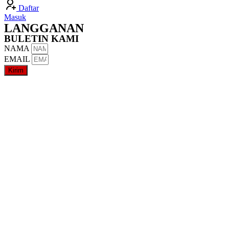
Daftar
Masuk
LANGGANAN
BULETIN KAMI
NAMA
EMAIL
Kirim