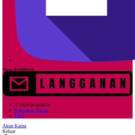
Buletin IKASMAN1K
© 2026 ikasman1k
Kebijakan Privasi
FAQ
Akun Kamu
Keluar