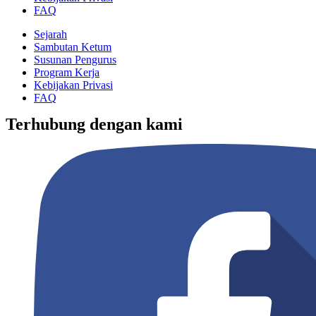
FAQ
Sejarah
Sambutan Ketum
Susunan Pengurus
Program Kerja
Kebijakan Privasi
FAQ
Terhubung dengan kami