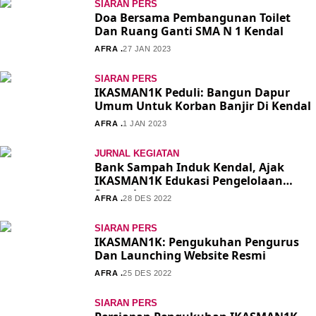
SIARAN PERS
Doa Bersama Pembangunan Toilet
Dan Ruang Ganti SMA N 1 Kendal
AFRA .
27 JAN 2023
SIARAN PERS
IKASMAN1K Peduli: Bangun Dapur
Umum Untuk Korban Banjir Di Kendal
AFRA .
1 JAN 2023
JURNAL KEGIATAN
Bank Sampah Induk Kendal, Ajak
IKASMAN1K Edukasi Pengelolaan
Sampah
AFRA .
28 DES 2022
SIARAN PERS
IKASMAN1K: Pengukuhan Pengurus
Dan Launching Website Resmi
AFRA .
25 DES 2022
SIARAN PERS