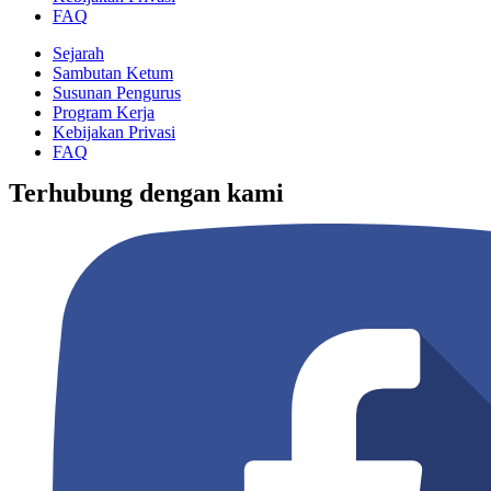
FAQ
Sejarah
Sambutan Ketum
Susunan Pengurus
Program Kerja
Kebijakan Privasi
FAQ
Terhubung dengan kami