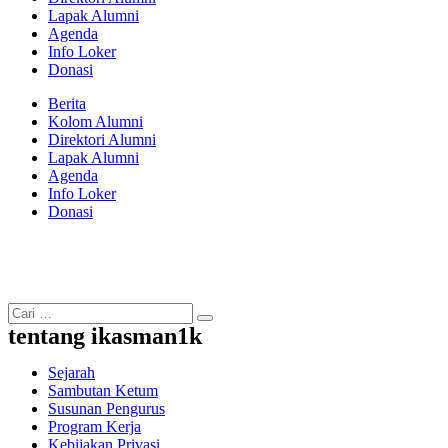
Lapak Alumni
Agenda
Info Loker
Donasi
Berita
Kolom Alumni
Direktori Alumni
Lapak Alumni
Agenda
Info Loker
Donasi
tentang ikasman1k
Sejarah
Sambutan Ketum
Susunan Pengurus
Program Kerja
Kebijakan Privasi