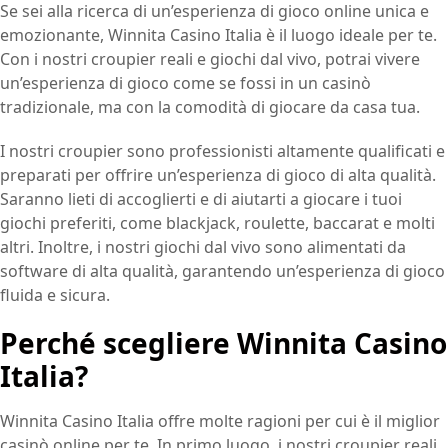
Se sei alla ricerca di un’esperienza di gioco online unica e
emozionante, Winnita Casino Italia è il luogo ideale per te.
Con i nostri croupier reali e giochi dal vivo, potrai vivere
un’esperienza di gioco come se fossi in un casinò
tradizionale, ma con la comodità di giocare da casa tua.
I nostri croupier sono professionisti altamente qualificati e
preparati per offrire un’esperienza di gioco di alta qualità.
Saranno lieti di accoglierti e di aiutarti a giocare i tuoi
giochi preferiti, come blackjack, roulette, baccarat e molti
altri. Inoltre, i nostri giochi dal vivo sono alimentati da
software di alta qualità, garantendo un’esperienza di gioco
fluida e sicura.
Perché scegliere Winnita Casino
Italia?
Winnita Casino Italia offre molte ragioni per cui è il miglior
casinò online per te. In primo luogo, i nostri croupier reali