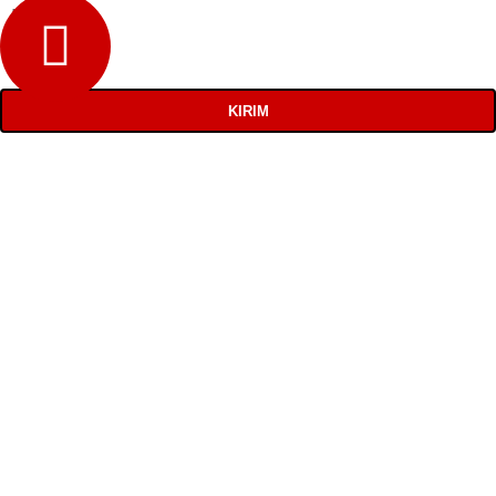
KIRIM