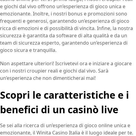
e giochi dal vivo offrono un’esperienza di gioco unica e
emozionante. Inoltre, i nostri bonus e promozioni sono
frequenti e generosi, garantendo un’esperienza di gioco
ricca di emozioni e di possibilità di vincita. Infine, la nostra
sicurezza è garantita da software di alta qualità e da un
team di sicurezza esperto, garantendo un’esperienza di
gioco sicura e tranquilla.
Non aspettare ulteriori! Iscrivetevi ora e iniziare a giocare
con i nostri croupier reali e giochi dal vivo. Sarà
un’esperienza che non dimenticherai mai!
Scopri le caratteristiche e i
benefici di un casinò live
Se sei alla ricerca di un’esperienza di gioco online unica e
emozionante, il Winita Casino Italia è il luogo ideale per te.