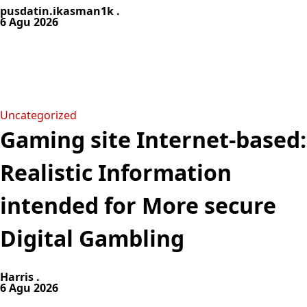
pusdatin.ikasman1k .
6 Agu 2026
Uncategorized
Gaming site Internet-based:
Realistic Information
intended for More secure
Digital Gambling
Harris .
6 Agu 2026