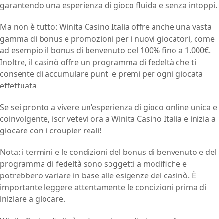
garantendo una esperienza di gioco fluida e senza intoppi.
Ma non è tutto: Winita Casino Italia offre anche una vasta
gamma di bonus e promozioni per i nuovi giocatori, come
ad esempio il bonus di benvenuto del 100% fino a 1.000€.
Inoltre, il casinò offre un programma di fedeltà che ti
consente di accumulare punti e premi per ogni giocata
effettuata.
Se sei pronto a vivere un’esperienza di gioco online unica e
coinvolgente, iscrivetevi ora a Winita Casino Italia e inizia a
giocare con i croupier reali!
Nota: i termini e le condizioni del bonus di benvenuto e del
programma di fedeltà sono soggetti a modifiche e
potrebbero variare in base alle esigenze del casinò. È
importante leggere attentamente le condizioni prima di
iniziare a giocare.