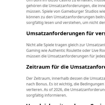
Um Boni im Gizbo Casino zu erhalten, müss
gehören die Umsatzanforderungen, die inne
müssen. Spiele von Gameburger Studios wie 
können zu den Umsatzanforderungen beitr
sorgfältig lesen und verstehen, um nicht de
Umsatzanforderungen für vers
Nicht alle Spiele tragen gleich zur Umsatzan
Gaming wie Authentic Roulette oder Live Roul
müssen die Umsatzanforderungen für jedes S
Zeitraum für die Umsatzanfo
Der Zeitraum, innerhalb dessen die Umsatza
nach Bonus. Es ist wichtig, die Bedingungen
verlieren. As of 2026, die Umsatzanforderu
sorgfältig informieren.