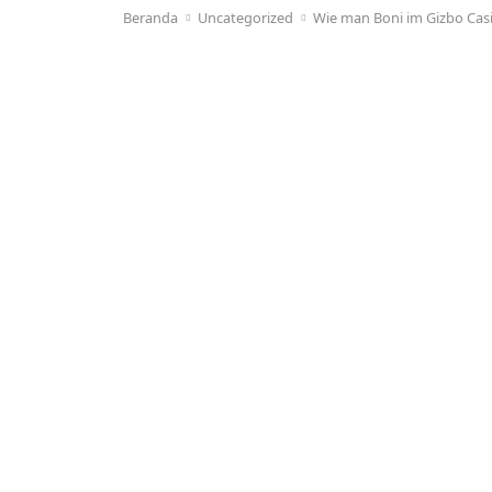
Beranda
Uncategorized
Wie man Boni im Gizbo Casi