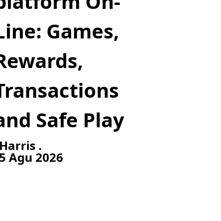
platform On-
Line: Games,
Rewards,
Transactions
and Safe Play
Harris .
5 Agu 2026