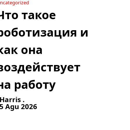
ncategorized
Что такое
роботизация и
как она
воздействует
на работу
Harris .
5 Agu 2026