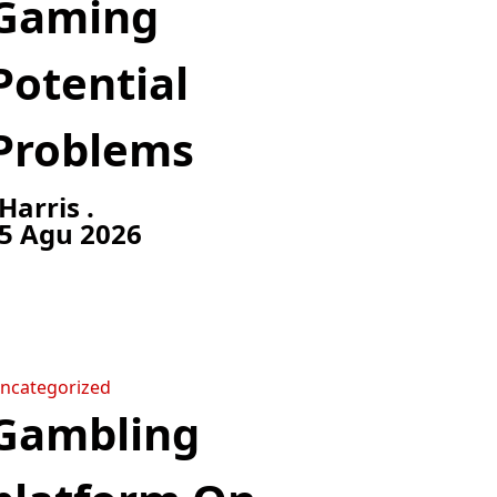
Gaming
Potential
Problems
Harris .
5 Agu 2026
ncategorized
Gambling