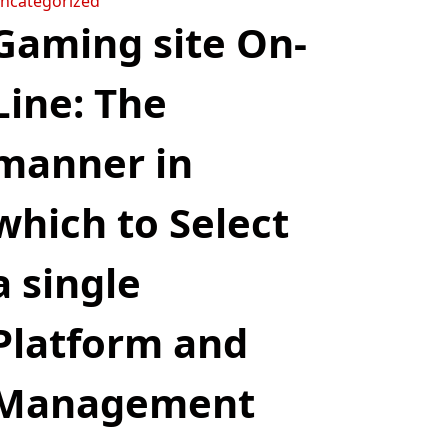
ncategorized
Gaming site On-
Line: The
manner in
which to Select
a single
Platform and
Management