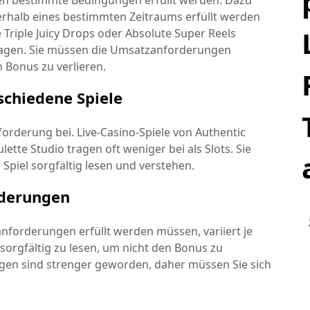
en bestimmte Bedingungen erfüllt werden. Dazu
rhalb eines bestimmten Zeitraums erfüllt werden
Triple Juicy Drops oder Absolute Super Reels
agen. Sie müssen die Umsatzanforderungen
n Bonus zu verlieren.
chiedene Spiele
forderung bei. Live-Casino-Spiele von Authentic
ette Studio tragen oft weniger bei als Slots. Sie
piel sorgfältig lesen und verstehen.
rderungen
nforderungen erfüllt werden müssen, variiert je
 sorgfältig zu lesen, um nicht den Bonus zu
ngen sind strenger geworden, daher müssen Sie sich