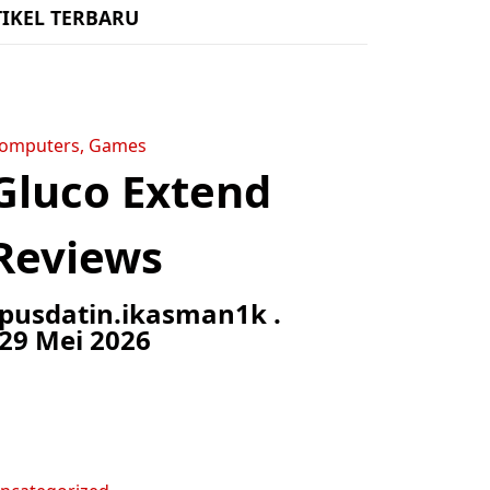
TIKEL TERBARU
omputers, Games
Gluco Extend
Reviews
pusdatin.ikasman1k .
29 Mei 2026