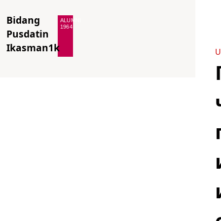
Bidang
ALUMNI
1964
Pusdatin
Ikasman1k
U