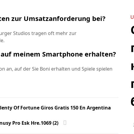
ten zur Umsatzanforderung bei?
U
rger Studios tragen oft mehr zur
e.
o auf meinem Smartphone erhalten?
on an, auf der Sie Boni erhalten und Spiele spielen
lenty Of Fortune Giros Gratis 150 En Argentina
usy Pro Esk Hre.1069 (2)