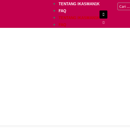
TENTANG IKASMAN1K
FAQ
TENTANG IKASMAN1K
FAQ