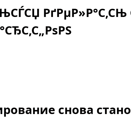
СЊСЃСЏ РґРµР»Р°С‚СЊ 
Р°СЂС‚С„РѕРЅ
рование снова стан