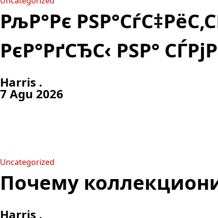
Uncategorized
РљР°Рє РЅР°СѓС‡РёС‚
РєР°РґСЂС‹ РЅР° СЃРј
Harris .
7 Agu 2026
Uncategorized
Почему коллекциони
Harris .