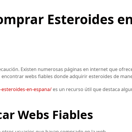
omprar Esteroides e
caución. Existen numerosas páginas en internet que ofrece
encontrar webs fiables donde adquirir esteroides de mane
-esteroides-en-espana/
es un recurso útil que destaca algu
car Webs Fiables
e otros usuarios que hayan comprado en la web.