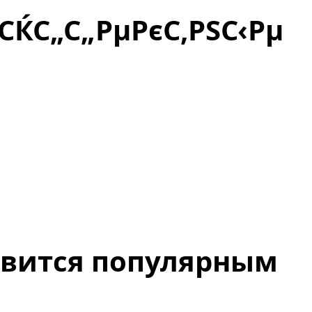
СЌС„С„РµРєС‚РЅС‹Рµ
овится популярным