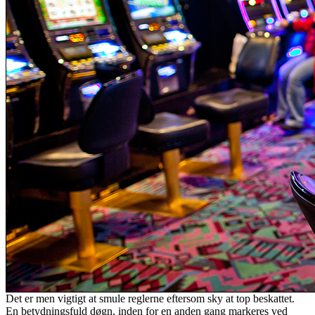
Det er men vigtigt at smule reglerne eftersom sky at top beskattet.
En betydningsfuld døgn, inden for en anden gang markeres ved