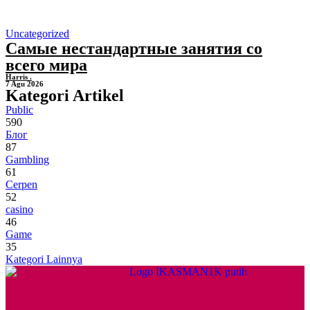
Uncategorized
Самые нестандартные занятия со
всего мира
Harris .
7 Agu 2026
Kategori Artikel
Public
590
Блог
87
Gambling
61
Cerpen
52
casino
46
Game
35
Kategori Lainnya