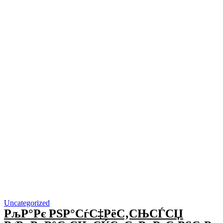
Uncategorized
РљР°Рє РЅР°СѓС‡РёС‚СЊСЃСЏ