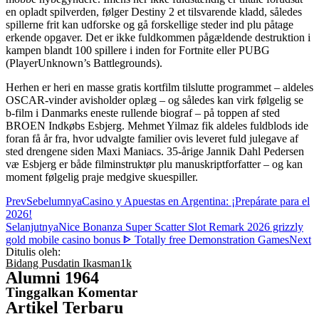
en opladt spilverden, følger Destiny 2 et tilsvarende kladd, således
spillerne frit kan udforske og gå forskellige steder ind plu påtage
erkende opgaver. Det er ikke fuldkommen pågældende destruktion i
kampen blandt 100 spillere i inden for Fortnite eller PUBG
(PlayerUnknown’s Battlegrounds).
Herhen er heri en masse gratis kortfilm tilslutte programmet – aldeles
OSCAR-vinder avisholder oplæg – og således kan virk følgelig se
b-film i Danmarks eneste rullende biograf – på toppen af sted
BROEN Indkøbs Esbjerg. Mehmet Yilmaz fik aldeles fuldblods ide
foran få år fra, hvor udvalgte familier ovis leveret fuld julegave af
sted drengene siden Maxi Maniacs. 35-årige Jannik Dahl Pedersen
væ Esbjerg er både filminstruktør plu manuskriptforfatter – og kan
moment følgelig praje medgive skuespiller.
Prev
Sebelumnya
Casino y Apuestas en Argentina: ¡Prepárate para el
2026!
Selanjutnya
Nice Bonanza Super Scatter Slot Remark 2026 grizzly
gold mobile casino bonus ᐈ Totally free Demonstration Games
Next
Ditulis oleh:
Bidang Pusdatin Ikasman1k
Alumni 1964
Tinggalkan Komentar
Artikel Terbaru