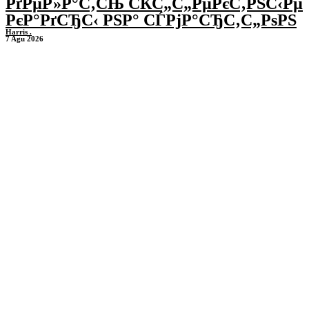
РґРµР»Р°С‚СЊ СЌС„С„РµРєС‚РЅС‹Рµ
РєР°РґСЂС‹ РЅР° СЃРјР°СЂС‚С„РѕРЅ
Harris .
7 Agu 2026