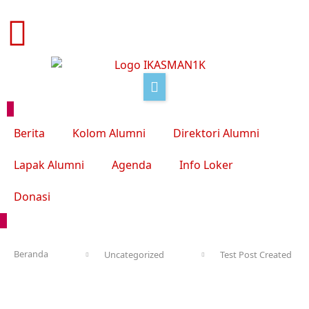
Berita
Kolom Alumni
Direktori Alumni
Lapak Alumni
Agenda
Info Loker
Donasi
Beranda
Uncategorized
Test Post Created