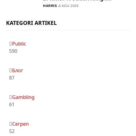
Platform And Management
HARRIS .
5 AGU 2026
Gaming Potential Problems
KATEGORI ARTIKEL
Public
590
Блог
87
Gambling
61
Cerpen
52