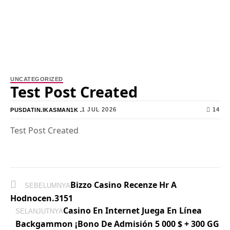
UNCATEGORIZED
Test Post Created
1 JUL 2026
14
PUSDATIN.IKASMAN1K .
Test Post Created
Bizzo Casino Recenze Hr A
SEBELUMNYA
Hodnocen.3151
Casino En Internet Juega En Línea
SELANJUTNYA
Backgammon ¡Bono De Admisión 5 000 $ + 300 GG