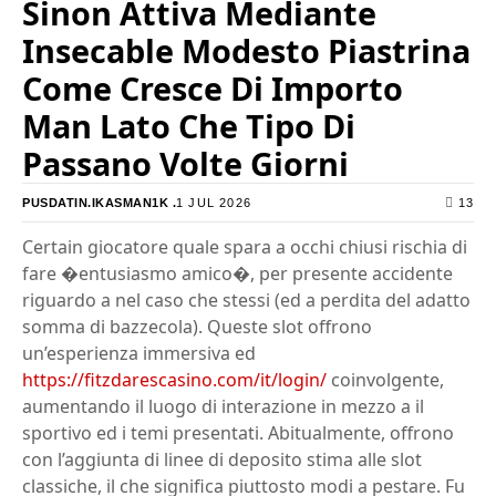
Sinon Attiva Mediante
Insecable Modesto Piastrina
Come Cresce Di Importo
Man Lato Che Tipo Di
Passano Volte Giorni
1 JUL 2026
13
PUSDATIN.IKASMAN1K .
Certain giocatore quale spara a occhi chiusi rischia di
fare �entusiasmo amico�, per presente accidente
riguardo a nel caso che stessi (ed a perdita del adatto
somma di bazzecola). Queste slot offrono
un’esperienza immersiva ed
https://fitzdarescasino.com/it/login/
coinvolgente,
aumentando il luogo di interazione in mezzo a il
sportivo ed i temi presentati. Abitualmente, offrono
con l’aggiunta di linee di deposito stima alle slot
classiche, il che significa piuttosto modi a pestare. Fu