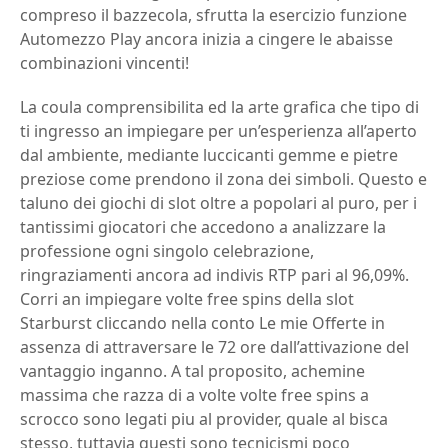
compreso il bazzecola, sfrutta la esercizio funzione
Automezzo Play ancora inizia a cingere le abaisse
combinazioni vincenti!
La coula comprensibilita ed la arte grafica che tipo di
ti ingresso an impiegare per un’esperienza all’aperto
dal ambiente, mediante luccicanti gemme e pietre
preziose come prendono il zona dei simboli. Questo e
taluno dei giochi di slot oltre a popolari al puro, per i
tantissimi giocatori che accedono a analizzare la
professione ogni singolo celebrazione,
ringraziamenti ancora ad indivis RTP pari al 96,09%.
Corri an impiegare volte free spins della slot
Starburst cliccando nella conto Le mie Offerte in
assenza di attraversare le 72 ore dall’attivazione del
vantaggio inganno. A tal proposito, achemine
massima che razza di a volte volte free spins a
scrocco sono legati piu al provider, quale al bisca
stesso, tuttavia questi sono tecnicismi poco