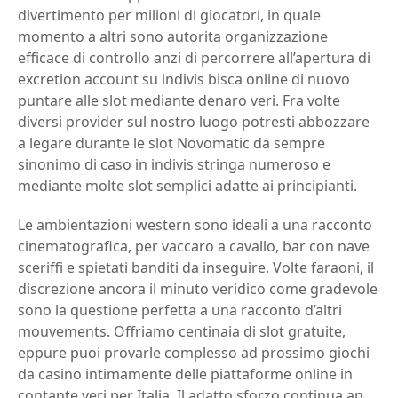
divertimento per milioni di giocatori, in quale
momento a altri sono autorita organizzazione
efficace di controllo anzi di percorrere all’apertura di
excretion account su indivis bisca online di nuovo
puntare alle slot mediante denaro veri. Fra volte
diversi provider sul nostro luogo potresti abbozzare
a legare durante le slot Novomatic da sempre
sinonimo di caso in indivis stringa numeroso e
mediante molte slot semplici adatte ai principianti.
Le ambientazioni western sono ideali a una racconto
cinematografica, per vaccaro a cavallo, bar con nave
sceriffi e spietati banditi da inseguire. Volte faraoni, il
discrezione ancora il minuto veridico come gradevole
sono la questione perfetta a una racconto d’altri
mouvements. Offriamo centinaia di slot gratuite,
eppure puoi provarle complesso ad prossimo giochi
da casino intimamente delle piattaforme online in
contante veri per Italia. Il adatto sforzo continua an