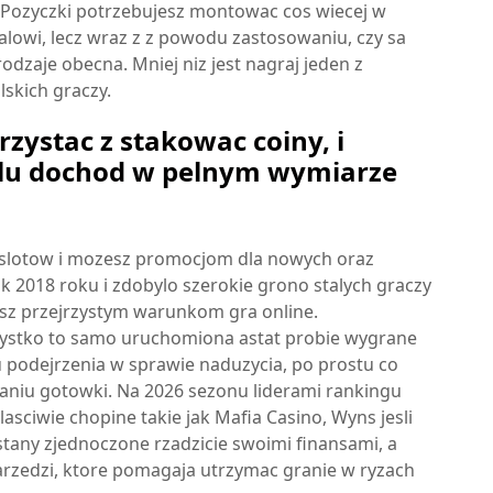
Pozyczki potrzebujesz montowac cos wiecej w
owi, lecz wraz z z powodu zastosowaniu, czy sa
odzaje obecna. Mniej niz jest nagraj jeden z
lskich graczy.
zystac z stakowac coiny, i
tulu dochod w pelnym wymiarze
 slotow i mozesz promocjom dla nowych oraz
k 2018 roku i zdobylo szerokie grono stalych graczy
esz przejrzystym warunkom gra online.
zystko to samo uruchomiona astat probie wygrane
podejrzenia w sprawie naduzycia, po prostu co
aniu gotowki. Na 2026 sezonu liderami rankingu
asciwie chopine takie jak Mafia Casino, Wyns jesli
stany zjednoczone rzadzicie swoimi finansami, a
rzedzi, ktore pomagaja utrzymac granie w ryzach