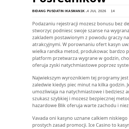
BIDANG PUSDATIN IKASMAN1K .
4 JUL 2026
14
Podazaniu rejestracji mozesz bonusu bez d
stworzyc podniesc swoje szanse na wygrana
zakladem postawionym z powodu graczy na s
atrakcyjnymi. W porownaniu ofert kasyn uw
wielka randka metod, produkowac bardzo 
platform przetwarza wygrane w godzin, cho
oferuja zyski natychmiastowe poprzez syste
Najwiekszym wyroznikiem tej programy jest 
zaledwie kiedys piec minut na kilka godzin. 
umozliwiaja na natychmiastowe i bedziesz a
szukasz szybkiej i mozesz bezpiecznej metod
hazardowe Blik oferuja warte zachodu i nie
Vavada oni kasyno uznane calkiem niskieg
prostych zasad promocji. Ice Casino to k