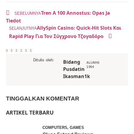
Tren A 100 Annostus: Opas Ja
SEBELUMNYA
Tiedot
AllySpin Casino: Quick‑Hit Slots Και
SELANJUTNYA
Rapid Play Για Τον Σύγχρονο Τζογαδόρο
Ditulis oleh:
Bidang
ALUMNI
1964
Pusdatin
Ikasman1k
TINGGALKAN KOMENTAR
ARTIKEL TERBARU
COMPUTERS, GAMES