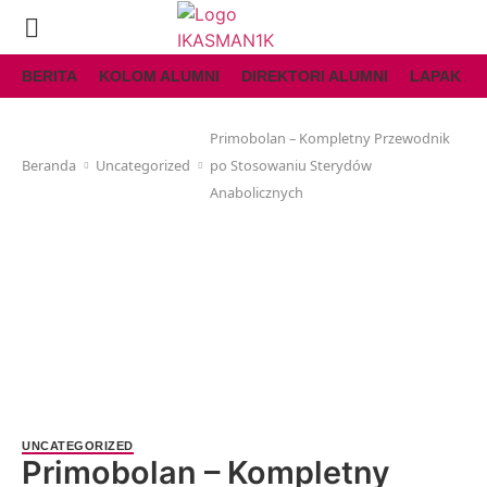
BERITA
KOLOM ALUMNI
DIREKTORI ALUMNI
LAPAK AL
Primobolan – Kompletny Przewodnik
Beranda
Uncategorized
po Stosowaniu Sterydów
Anabolicznych
UNCATEGORIZED
Primobolan – Kompletny