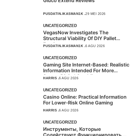
Gluco Extend Reviews
PUSDATIN.IKASMAN1K .
29 MEI 2026
UNCATEGORIZED
VegasNow Investigates The
Structural Viability Of DIY Pallet
Furniture
PUSDATIN.IKASMAN1K .
6 AGU 2026
UNCATEGORIZED
Gaming Site Internet-Based: Realistic
Information Intended For More
Secure Digital Gambling
HARRIS .
6 AGU 2026
UNCATEGORIZED
Casino Online: Practical Information
For Lower-Risk Online Gaming
HARRIS .
6 AGU 2026
UNCATEGORIZED
Инструменты, Которые
Содействуют Функционировать Из