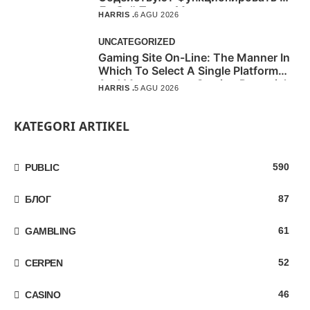
Любой Точки Мира
HARRIS .
6 AGU 2026
UNCATEGORIZED
Gaming Site On-Line: The Manner In
Which To Select A Single Platform
And Management Gaming Potential
HARRIS .
5 AGU 2026
Problems
KATEGORI ARTIKEL
590
PUBLIC
87
БЛОГ
61
GAMBLING
52
CERPEN
46
CASINO