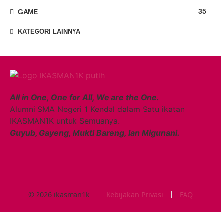
35
GAME
KATEGORI LAINNYA
All in One, One for All, We are the One.
Alumni SMA Negeri 1 Kendal dalam Satu ikatan
IKASMAN1K untuk Semuanya.
Guyub, Gayeng, Mukti Bareng, lan Migunani.
© 2026 ikasman1k
Kebijakan Privasi
FAQ