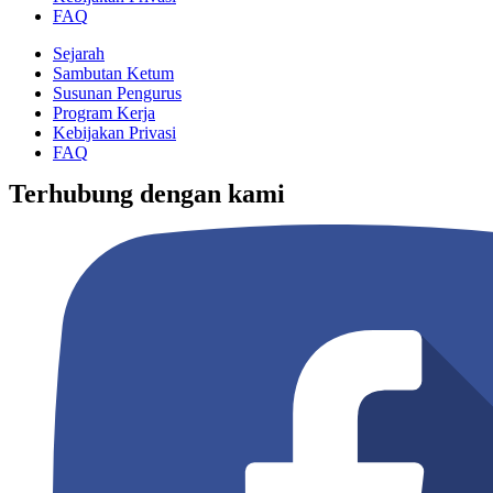
FAQ
Sejarah
Sambutan Ketum
Susunan Pengurus
Program Kerja
Kebijakan Privasi
FAQ
Terhubung dengan kami