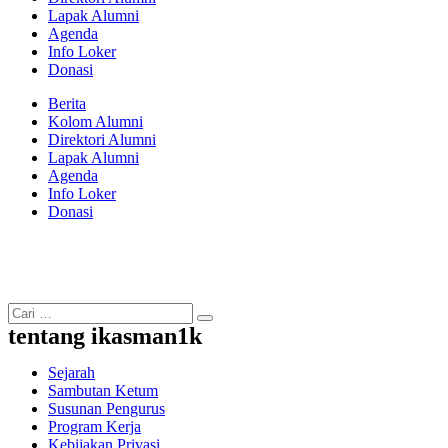
Lapak Alumni
Agenda
Info Loker
Donasi
Berita
Kolom Alumni
Direktori Alumni
Lapak Alumni
Agenda
Info Loker
Donasi
tentang ikasman1k
Sejarah
Sambutan Ketum
Susunan Pengurus
Program Kerja
Kebijakan Privasi