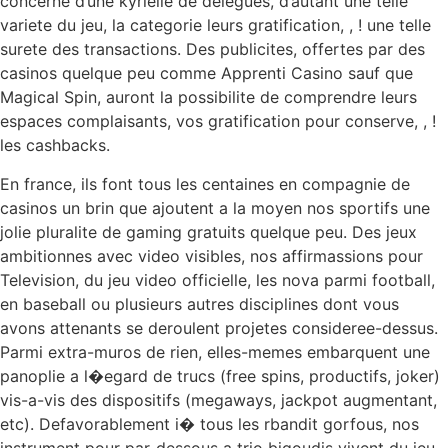
concerne d’une kyrielle de delegues, d’autant une telle
variete du jeu, la categorie leurs gratification, , ! une telle
surete des transactions. Des publicites, offertes par des
casinos quelque peu comme Apprenti Casino sauf que
Magical Spin, auront la possibilite de comprendre leurs
espaces complaisants, vos gratification pour conserve, , !
les cashbacks.
En france, ils font tous les centaines en compagnie de
casinos un brin que ajoutent a la moyen nos sportifs une
jolie pluralite de gaming gratuits quelque peu. Des jeux
ambitionnes avec video visibles, nos affirmassions pour
Television, du jeu video officielle, les nova parmi football,
en baseball ou plusieurs autres disciplines dont vous
avons attenants se deroulent projetes consideree-dessus.
Parmi extra-muros de rien, elles-memes embarquent une
panoplie a l�egard de trucs (free spins, productifs, joker)
vis-a-vis des dispositifs (megaways, jackpot augmentant,
etc). Defavorablement i� tous les rbandit gorfous, nos
instrument pour par-dessous a trio bigoudis vivent du jeu