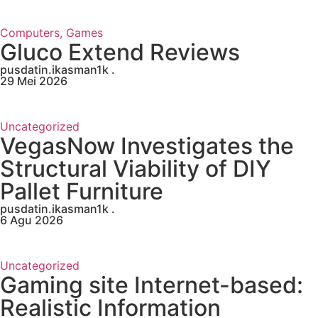
Computers, Games
Gluco Extend Reviews
pusdatin.ikasman1k .
29 Mei 2026
Uncategorized
VegasNow Investigates the
Structural Viability of DIY
Pallet Furniture
pusdatin.ikasman1k .
6 Agu 2026
Uncategorized
Gaming site Internet-based:
Realistic Information