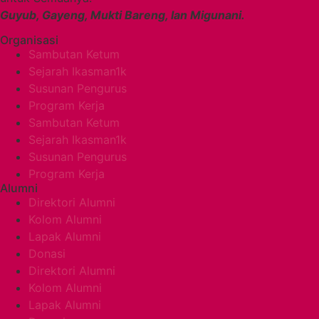
Guyub, Gayeng, Mukti Bareng, lan Migunani.
Organisasi
Sambutan Ketum
Sejarah Ikasman1k
Susunan Pengurus
Program Kerja
Sambutan Ketum
Sejarah Ikasman1k
Susunan Pengurus
Program Kerja
Alumni
Direktori Alumni
Kolom Alumni
Lapak Alumni
Donasi
Direktori Alumni
Kolom Alumni
Lapak Alumni