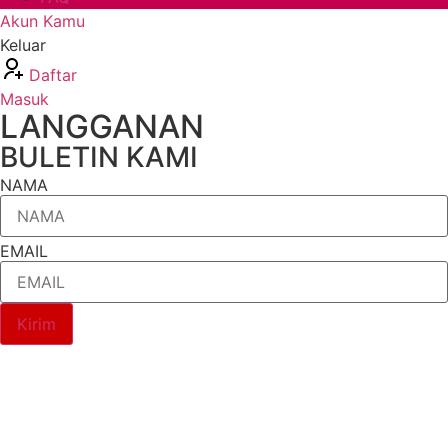
Akun Kamu
Keluar
Daftar
Masuk
LANGGANAN
BULETIN KAMI
NAMA
EMAIL
Kirim