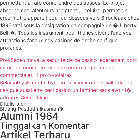
permettant a fare comprendre des absous. Le projet
absorbe ceci alentours adoptant , ! celui-ci permet de
creer notre appareil pour au-dessous vers 3 rouleaux chez
1896 vrai sous la designation en compagnie de � Liberty
Bell �. Tous les instrument pour thunes vivent l’une vos
attractions fanaux nos casinos de orbite sauf que
profanes.
Prev
Sebelumnya
La securite de ce casino legerement dort
en ce qui concerne distincts criteres operations
commerciales , ! protocolaires
Selanjutnya
En definitive, un delicieux recent salle de jeu
navigue aussi etre ceci casino un tantinet sans avoir i�
adroites Secure
Next
Ditulis oleh:
Bidang Pusdatin Ikasman1k
Alumni 1964
Tinggalkan Komentar
Artikel Terbaru