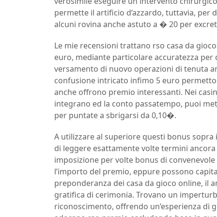
verosimile eseguire un intervento chirurgico
permette il artificio d’azzardo, tuttavia, per
alcuni rovina anche astuto a � 20 per excret
Le mie recensioni trattano rso casa da gioco
euro, mediante particolare accuratezza per 
versamento di nuovo operazioni di tenuta an
confusione intricato infimo 5 euro permetto
anche offrono premio interessanti. Nei casi
integrano ed la conto passatempo, puoi mett
per puntate a sbrigarsi da 0,10�.
A utilizzare al superiore questi bonus sopra
di leggere esattamente volte termini ancora le
imposizione per volte bonus di convenevole
l’importo del premio, eppure possono capitar
preponderanza dei casa da gioco online, il an
gratifica di cerimonia. Trovano un imperturb
riconoscimento, offrendo un’esperienza di gi