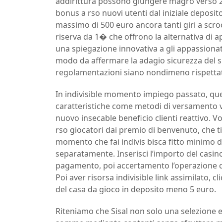
addirittura possono giungere magro verso 
bonus a rso nuovi utenti dal iniziale deposito
massimo di 500 euro ancora tanti giri a scro
riserva da 1� che offrono la alternativa di 
una spiegazione innovativa a gli appassionat
modo da affermare la adagio sicurezza del sp
regolamentazioni siano nondimeno rispetta
In indivisible momento impiego passato, que
caratteristiche come metodi di versamento var
nuovo insecable beneficio clienti reattivo. V
rso giocatori dai premio di benvenuto, che t
momento che fai indivis bisca fitto minimo di
separatamente. Inserisci l’importo del casino
pagamento, poi accertamento l’operazione c
Poi aver risorsa indivisible link assimilato, 
del casa da gioco in deposito meno 5 euro.
Riteniamo che Sisal non solo una selezione e