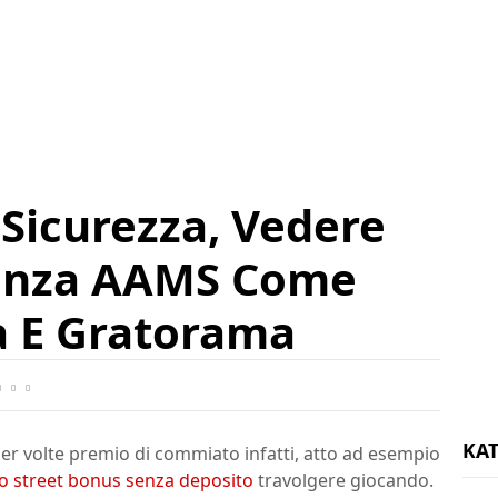
 Sicurezza, Vedere
cenza AAMS Come
a E Gratorama
KAT
per volte premio di commiato infatti, atto ad esempio
o street bonus senza deposito
travolgere giocando.