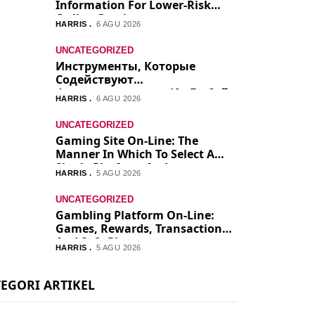
Information For Lower-Risk
Online Gaming
HARRIS .
6 AGU 2026
UNCATEGORIZED
Инструменты, Которые
Содействуют
Функционировать Из Любой
HARRIS .
6 AGU 2026
Точки Мира
UNCATEGORIZED
Gaming Site On-Line: The
Manner In Which To Select A
Single Platform And
HARRIS .
5 AGU 2026
Management Gaming Potential
Problems
UNCATEGORIZED
Gambling Platform On-Line:
Games, Rewards, Transactions
And Safe Play
HARRIS .
5 AGU 2026
EGORI ARTIKEL