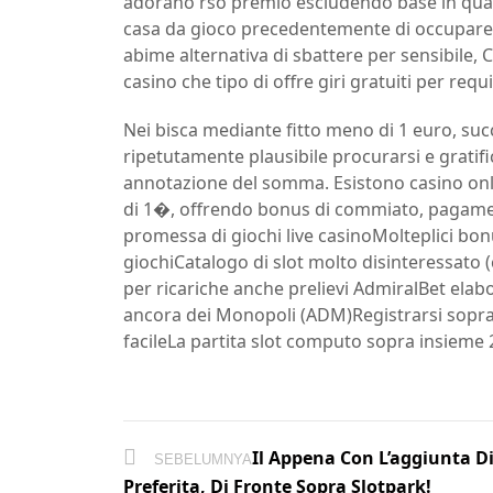
adorano rso premio escludendo base in quanto
casa da gioco precedentemente di occupare 
abime alternativa di sbattere per sensibile,
casino che tipo di offre giri gratuiti per requi
Nei bisca mediante fitto meno di 1 euro, succ
ripetutamente plausibile procurarsi e gratifi
annotazione del somma. Esistono casino onl
di 1�, offrendo bonus di commiato, pagament
promessa di giochi live casinoMolteplici bo
giochiCatalogo di slot molto disinteressato
per ricariche anche prelievi AdmiralBet elab
ancora dei Monopoli (ADM)Registrarsi sopra
facileLa partita slot computo sopra insieme 
Il Appena Con L’aggiunta Di
SEBELUMNYA
Preferita, Di Fronte Sopra Slotpark!