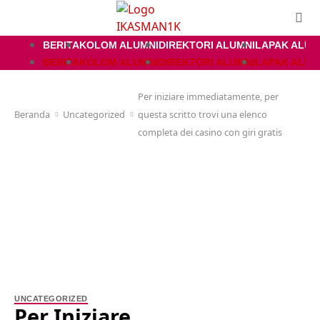
BERITA
KOLOM ALUMNI
DIREKTORI ALUMNI
LAPAK ALUM
BERITA
KOLOM ALUMNI
DIREKTORI ALUMNI
LAPAK ALUM
Per iniziare immediatamente, per
Beranda
Uncategorized
questa scritto trovi una elenco
completa dei casino con giri gratis
UNCATEGORIZED
Per Iniziare