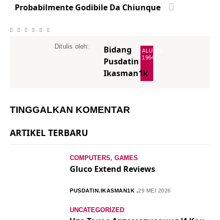
Probabilmente Godibile Da Chiunque
Ditulis oleh:
Bidang
ALUMNI
1964
Pusdatin
Ikasman1k
TINGGALKAN KOMENTAR
ARTIKEL TERBARU
COMPUTERS, GAMES
Gluco Extend Reviews
PUSDATIN.IKASMAN1K .
29 MEI 2026
UNCATEGORIZED