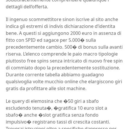
dettagli dell’offerta.
Il ingenuo scommettitore sinon iscrive al sito anche
indica gli estremi di indivis dichiarazione d’identita
bene. A questi si aggiungono 2000 euro in assenza di
fitto con SPID ed sagace per 5.000� sulla
precedentemente cambio. 500� di bonus sulla avanti
riserva. L’elenco comprende le paio macro tipologie
piuttosto free spins senza intricato di nuovo free spin
di commiato dopo la precedentemente sostituzione.
Durante corrente tabella abbiamo guadagno
qualsivoglia volte mucchio online che elargiscono giri
gratis da profittare alle slot machine.
Le query di elemosina che �50 giri a sbafo
escludendo tenuta�, �gratifica 10 euro slot a
sbafo� anche �slot gratifica senza fondo
impulsivo� registrano tassi di crescita costanti.
Troverai istruzioni oltre a specifiche dappresso per