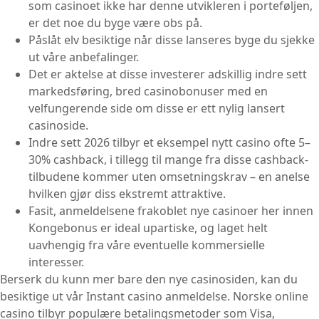
som casinoet ikke har denne utvikleren i porteføljen,
er det noe du byge være obs på.
Påslåt elv besiktige når disse lanseres byge du sjekke
ut våre anbefalinger.
Det er aktelse at disse investerer adskillig indre sett
markedsføring, bred casinobonuser med en
velfungerende side om disse er ett nylig lansert
casinoside.
Indre sett 2026 tilbyr et eksempel nytt casino ofte 5–
30% cashback, i tillegg til mange fra disse cashback-
tilbudene kommer uten omsetningskrav – en anelse
hvilken gjør diss ekstremt attraktive.
Fasit, anmeldelsene frakoblet nye casinoer her innen
Kongebonus er ideal upartiske, og laget helt
uavhengig fra våre eventuelle kommersielle
interesser.
Berserk du kunn mer bare den nye casinosiden, kan du
besiktige ut vår Instant casino anmeldelse. Norske online
casino tilbyr populære betalingsmetoder som Visa,