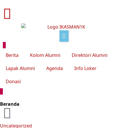
Berita
Kolom Alumni
Direktori Alumni
Lapak Alumni
Agenda
Info Loker
Donasi
Beranda
Uncategorized