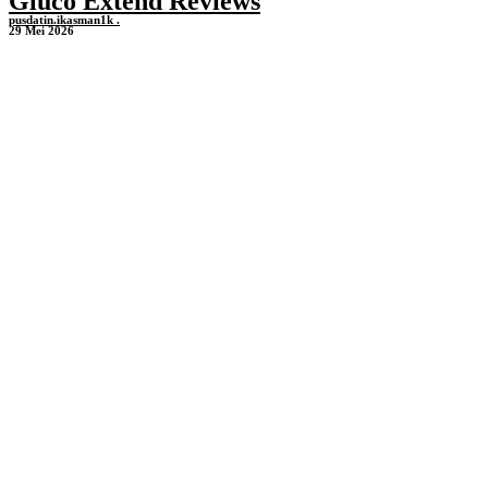
Gluco Extend Reviews
pusdatin.ikasman1k .
29 Mei 2026