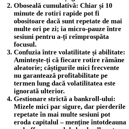
Oboseală cumulativă:
Chiar și 10
minute de rotiri rapide pot fi
obositoare dacă sunt repetate de mai
multe ori pe zi; ia micro‑pauze între
sesiuni pentru a-ți reîmprospăta
focusul.
Confuzia între volatilitate și abilitate:
Amintește-ți că fiecare rotire rămâne
aleatorie; câștigurile mici frecvente
nu garantează profitabilitate pe
termen lung dacă volatilitatea este
ignorată ulterior.
Gestionare strictă a bankroll-ului:
Mizele mici par sigure, dar pierderile
repetate în mai multe sesiuni pot
eroda capitalul – menține întotdeauna