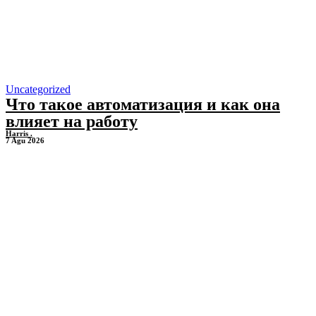
Uncategorized
Что такое автоматизация и как она
влияет на работу
Harris .
7 Agu 2026