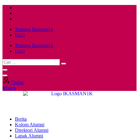
Skip
to
content
Tentang Ikasman1k
FAQ
Tentang Ikasman1k
FAQ
Daftar
Masuk
Berita
Kolom Alumni
Direktori Alumni
Lapak Alumni