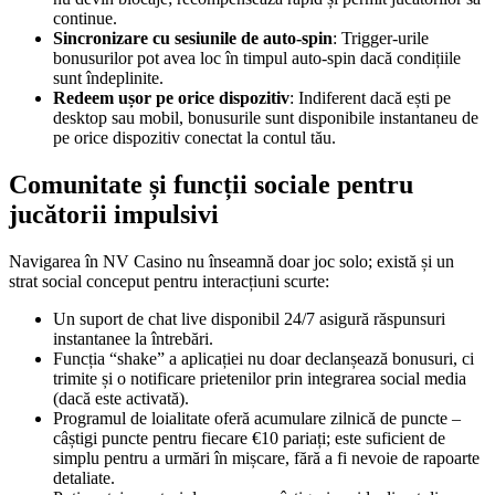
continue.
Sincronizare cu sesiunile de auto‑spin
: Trigger-urile
bonusurilor pot avea loc în timpul auto‑spin dacă condițiile
sunt îndeplinite.
Redeem ușor pe orice dispozitiv
: Indiferent dacă ești pe
desktop sau mobil, bonusurile sunt disponibile instantaneu de
pe orice dispozitiv conectat la contul tău.
Comunitate și funcții sociale pentru
jucătorii impulsivi
Navigarea în NV Casino nu înseamnă doar joc solo; există și un
strat social conceput pentru interacțiuni scurte:
Un suport de chat live disponibil 24/7 asigură răspunsuri
instantanee la întrebări.
Funcția “shake” a aplicației nu doar declanșează bonusuri, ci
trimite și o notificare prietenilor prin integrarea social media
(dacă este activată).
Programul de loialitate oferă acumulare zilnică de puncte –
câștigi puncte pentru fiecare €10 pariați; este suficient de
simplu pentru a urmări în mișcare, fără a fi nevoie de rapoarte
detaliate.