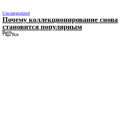
Uncategorized
Почему коллекционирование снова
становится популярным
Harris .
7 Agu 2026