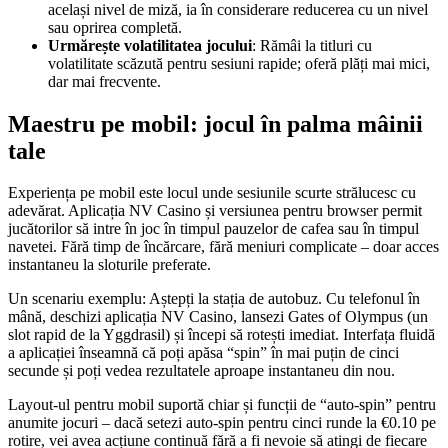
același nivel de miză, ia în considerare reducerea cu un nivel
sau oprirea completă.
Urmărește volatilitatea jocului
: Rămâi la titluri cu
volatilitate scăzută pentru sesiuni rapide; oferă plăți mai mici,
dar mai frecvente.
Maestru pe mobil: jocul în palma mâinii
tale
Experiența pe mobil este locul unde sesiunile scurte strălucesc cu
adevărat. Aplicația NV Casino și versiunea pentru browser permit
jucătorilor să intre în joc în timpul pauzelor de cafea sau în timpul
navetei. Fără timp de încărcare, fără meniuri complicate – doar acces
instantaneu la sloturile preferate.
Un scenariu exemplu: Aștepți la stația de autobuz. Cu telefonul în
mână, deschizi aplicația NV Casino, lansezi Gates of Olympus (un
slot rapid de la Yggdrasil) și începi să rotești imediat. Interfața fluidă
a aplicației înseamnă că poți apăsa “spin” în mai puțin de cinci
secunde și poți vedea rezultatele aproape instantaneu din nou.
Layout-ul pentru mobil suportă chiar și funcții de “auto‑spin” pentru
anumite jocuri – dacă setezi auto‑spin pentru cinci runde la €0.10 pe
rotire, vei avea acțiune continuă fără a fi nevoie să atingi de fiecare