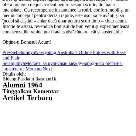
oferă un teren de joacă ideal pentru sesiuni scurte, de înaltă
intensitate. Cu recompense instantanee la rotiri, confort mobil și un
mediu conceput pentru decizii rapide, este ușor să te avânți și să
începi să câștigi – chiar dacă doar pentru scurt timp – chiar acum.
Înscrie-te astăzi, revendică bonusul de bun venit și experimentează
cum senzațiile rapide pot fi atât satisfăcătoare, cât și sustenabile.
Obține-ți Bonusul Acum!
Prev
Sebelumnya
Navigating Australia’s Online Pokies with Ease
and Flair
Selanjutnya
Мелбет: за кулисами международного беттинг-
гиганта из Москвы
Next
Ditulis oleh:
Bidang Pusdatin Ikasman1k
Alumni 1964
Tinggalkan Komentar
Artikel Terbaru