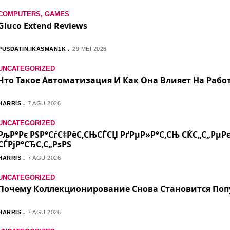
COMPUTERS, GAMES
Gluco Extend Reviews
PUSDATIN.IKASMAN1K .
29 MEI 2026
UNCATEGORIZED
Что Такое Автоматизация И Как Она Влияет На Рабо
HARRIS .
7 AGU 2026
UNCATEGORIZED
РљР°Рє РЅР°СѓС‡РёС‚СЊСЃСЏ РґРµР»Р°С‚СЊ СЌС„С„РµРє
СЃРјР°СЂС‚С„РѕРЅ
HARRIS .
7 AGU 2026
UNCATEGORIZED
Почему Коллекционирование Снова Становится По
HARRIS .
7 AGU 2026