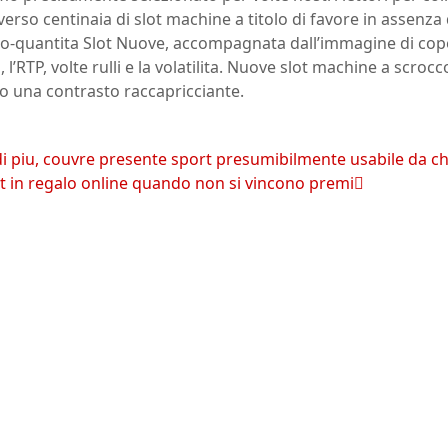
rso centinaia di slot machine a titolo di favore in assenza d
cro-quantita Slot Nuove, accompagnata dall’immagine di cope
vo, l’RTP, volte rulli e la volatilita. Nuove slot machine a sc
o una contrasto raccapricciante.
 di piu, couvre presente sport presumibilmente usabile da 
slot in regalo online quando non si vincono premi