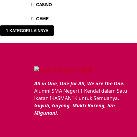
CASINO
GAME
KATEGORI LAINNYA
All in One, One for All, We are the One.
Alumni SMA Negeri 1 Kendal dalam Satu
ikatan IKASMAN1K untuk Semuanya.
Guyub, Gayeng, Mukti Bareng, lan
Migunani.