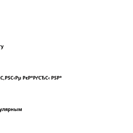
ту
С‚РЅС‹Рµ РєР°РґСЂС‹ РЅР°
пулярным