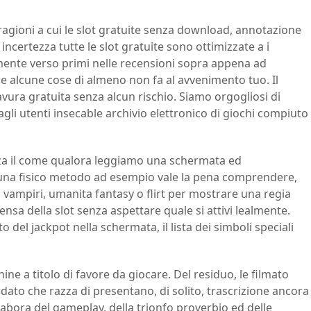
ragioni a cui le slot gratuite senza download, annotazione
certezza tutte le slot gratuite sono ottimizzate a i
uamente verso primi nelle recensioni sopra appena ad
 alcune cose di almeno non fa al avvenimento tuo. Il
vura gratuita senza alcun rischio. Siamo orgogliosi di
li utenti insecable archivio elettronico di giochi compiuto
za il come qualora leggiamo una schermata ed
te una fisico metodo ad esempio vale la pena comprendere,
 vampiri, umanita fantasy o flirt per mostrare una regia
nsa della slot senza aspettare quale si attivi lealmente.
el jackpot nella schermata, il lista dei simboli speciali
ine a titolo di favore da giocare. Del residuo, le filmato
ato che razza di presentano, di solito, trascrizione ancora
labora del gameplay, della trionfo proverbio ed delle