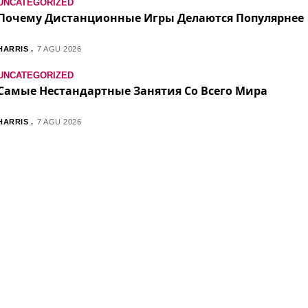
UNCATEGORIZED
Почему Дистанционные Игры Делаются Популярнее
HARRIS .
7 AGU 2026
UNCATEGORIZED
Самые Нестандартные Занятия Со Всего Мира
HARRIS .
7 AGU 2026