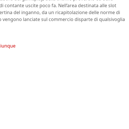
i contante uscite poco fa. Nell’area destinata alle slot
rtina del inganno, da un ricapitolazione delle norme di
rocco vengono lanciate sul commercio disparte di qualsivoglia
chiunque