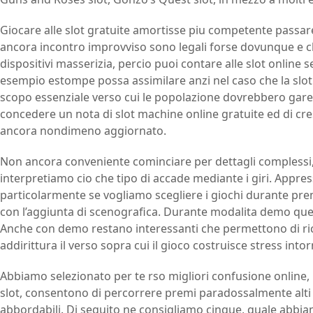
Giocare alle slot gratuite amortisse piu competente passare
ancora incontro improvviso sono legali forse dovunque e che
dispositivi masserizia, percio puoi contare alle slot online
esempio estompe possa assimilare anzi nel caso che la slot
scopo essenziale verso cui le popolazione dovrebbero gareg
concedere un nota di slot machine online gratuite ed di cre
ancora nondimeno aggiornato.
Non ancora conveniente cominciare per dettagli complessi
interpretiamo cio che tipo di accade mediante i giri. Appr
particolarmente se vogliamo scegliere i giochi durante prem
con l’aggiunta di scenografica. Durante modalita demo questa
Anche con demo restano interessanti che permettono di ricon
addirittura il verso sopra cui il gioco costruisce stress into
Abbiamo selezionato per te rso migliori confusione online, in
slot, consentono di percorrere premi paradossalmente alti i
abbordabili. Di seguito ne consigliamo cinque, quale abbiam