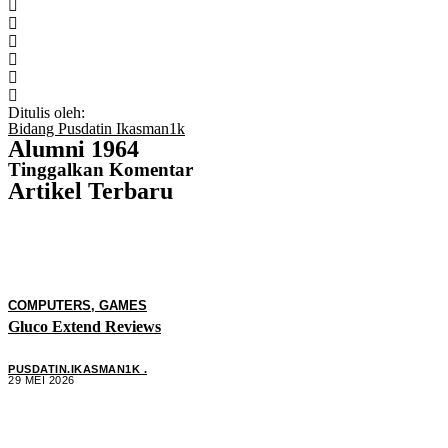
Ditulis oleh:
Bidang Pusdatin Ikasman1k
Alumni 1964
Tinggalkan Komentar
Artikel Terbaru
COMPUTERS, GAMES
Gluco Extend Reviews
PUSDATIN.IKASMAN1K .
29 MEI 2026