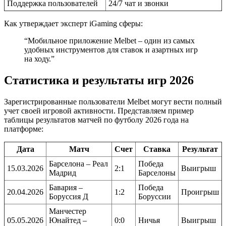
Поддержка пользователей
24/7 чат и звонки
Как утверждает эксперт iGaming сферы:
“Мобильное приложение Melbet – один из самых
удобных инструментов для ставок и азартных игр
на ходу.”
Статистика и результаты игр 2026
Зарегистрированные пользователи Melbet могут вести полный
учет своей игровой активности. Представляем пример
таблицы результатов матчей по футболу 2026 года на
платформе:
Дата
Матч
Счет
Ставка
Результат
Барселона – Реал
Победа
15.03.2026
2:1
Выигрыш
Мадрид
Барселоны
Бавария –
Победа
20.04.2026
1:2
Проигрыш
Боруссия Д
Боруссии
Манчестер
05.05.2026
Юнайтед –
0:0
Ничья
Выигрыш