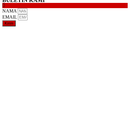
BULETIN KAMI
NAMA
EMAIL
Kirim