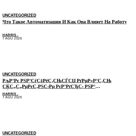
UNCATEGORIZED
Что Такое Автоматизация И Как Она Влияет На Работу
HARRIS .
7 AGU 2026
UNCATEGORIZED
РљР°Рє РЅР°СѓС‡РёС‚СЊСЃСЏ РґРµР»Р°С‚СЊ
СЌС„С„РµРєС‚РЅС‹Рµ РєР°РґСЂС‹ РЅР°
СЃРјР°СЂС‚С„РѕРЅ
HARRIS .
7 AGU 2026
UNCATEGORIZED