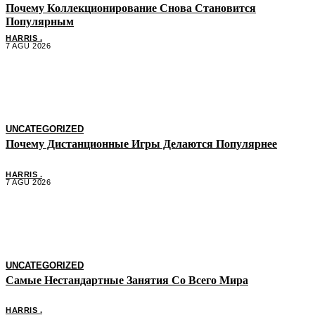
Почему Коллекционирование Снова Становится
Популярным
HARRIS .
7 AGU 2026
UNCATEGORIZED
Почему Дистанционные Игры Делаются Популярнее
HARRIS .
7 AGU 2026
UNCATEGORIZED
Самые Нестандартные Занятия Со Всего Мира
HARRIS .