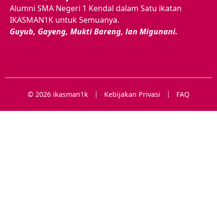
Alumni SMA Negeri 1 Kendal dalam Satu ikatan
IKASMAN1K untuk Semuanya.
Guyub, Gayeng, Mukti Bareng, lan Migunani.
© 2026 ikasman1k
Kebijakan Privasi
FAQ