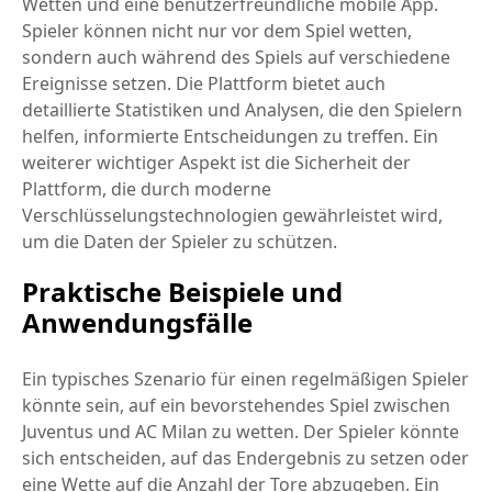
Wetten und eine benutzerfreundliche mobile App.
Spieler können nicht nur vor dem Spiel wetten,
sondern auch während des Spiels auf verschiedene
Ereignisse setzen. Die Plattform bietet auch
detaillierte Statistiken und Analysen, die den Spielern
helfen, informierte Entscheidungen zu treffen. Ein
weiterer wichtiger Aspekt ist die Sicherheit der
Plattform, die durch moderne
Verschlüsselungstechnologien gewährleistet wird,
um die Daten der Spieler zu schützen.
Praktische Beispiele und
Anwendungsfälle
Ein typisches Szenario für einen regelmäßigen Spieler
könnte sein, auf ein bevorstehendes Spiel zwischen
Juventus und AC Milan zu wetten. Der Spieler könnte
sich entscheiden, auf das Endergebnis zu setzen oder
eine Wette auf die Anzahl der Tore abzugeben. Ein