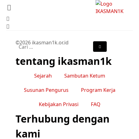
©2026 ikasman1k.or.id
tentang ikasman1k
Sejarah
Sambutan Ketum
Susunan Pengurus
Program Kerja
Kebijakan Privasi
FAQ
Terhubung dengan
kami