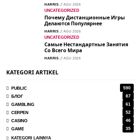
HARRIS .
7 AGU 2026
UNCATEGORIZED
Почему Дистанционные Игры
Делаются Популярнее
HARRIS .
7 AGU 2026
UNCATEGORIZED
Самые Нестандартные Занятия
Со Всего Мира
HARRIS .
7 AGU 2026
KATEGORI ARTIKEL
590
PUBLIC
87
БЛОГ
61
GAMBLING
52
CERPEN
46
CASINO
35
GAME
KATEGORI LAINNYA