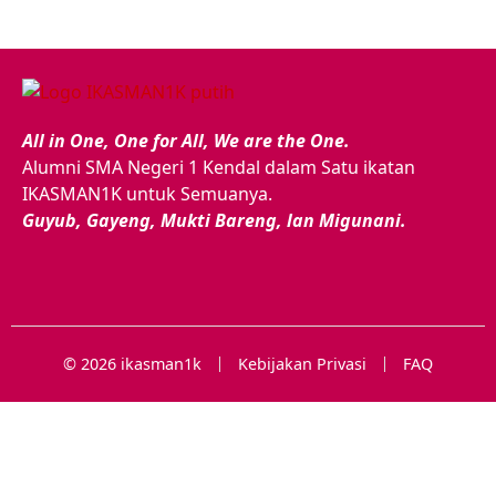
All in One, One for All, We are the One.
Alumni SMA Negeri 1 Kendal dalam Satu ikatan
IKASMAN1K untuk Semuanya.
Guyub, Gayeng, Mukti Bareng, lan Migunani.
© 2026 ikasman1k
Kebijakan Privasi
FAQ