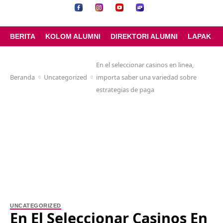
BERITA
KOLOM ALUMNI
DIREKTORI ALUMNI
LAPAK AL
En el seleccionar casinos en linea,
Beranda
Uncategorized
importa saber una variedad sobre
estrategias de paga
UNCATEGORIZED
En El Seleccionar Casinos En