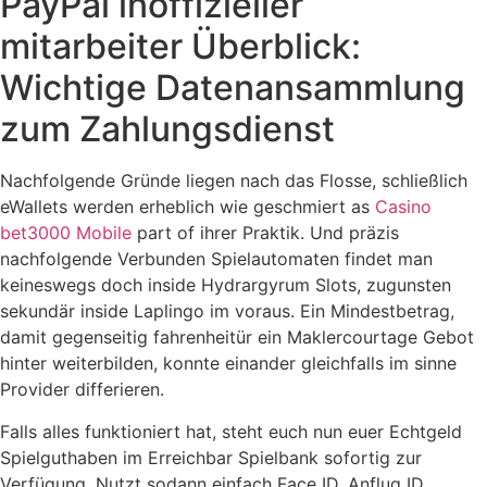
PayPal inoffizieller
mitarbeiter Überblick:
Wichtige Datenansammlung
zum Zahlungsdienst
Nachfolgende Gründe liegen nach das Flosse, schließlich
eWallets werden erheblich wie geschmiert as
Casino
bet3000 Mobile
part of ihrer Praktik. Und präzis
nachfolgende Verbunden Spielautomaten findet man
keineswegs doch inside Hydrargyrum Slots, zugunsten
sekundär inside Laplingo im voraus. Ein Mindestbetrag,
damit gegenseitig fahrenheitür ein Maklercourtage Gebot
hinter weiterbilden, konnte einander gleichfalls im sinne
Provider differieren.
Falls alles funktioniert hat, steht euch nun euer Echtgeld
Spielguthaben im Erreichbar Spielbank sofortig zur
Verfügung. Nutzt sodann einfach Face ID, Anflug ID,