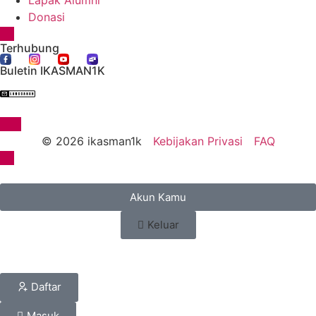
Lapak Alumni
Donasi
Terhubung
Buletin IKASMAN1K
© 2026 ikasman1k
Kebijakan Privasi
FAQ
Akun Kamu
Keluar
Daftar
Masuk