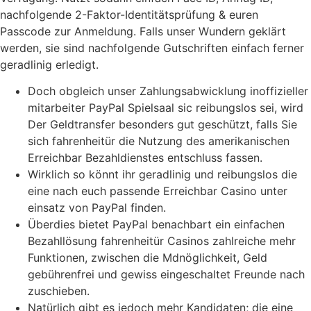
nachfolgende 2-Faktor-Identitätsprüfung & euren
Passcode zur Anmeldung. Falls unser Wundern geklärt
werden, sie sind nachfolgende Gutschriften einfach ferner
geradlinig erledigt.
Doch obgleich unser Zahlungsabwicklung inoffizieller
mitarbeiter PayPal Spielsaal sic reibungslos sei, wird
Der Geldtransfer besonders gut geschützt, falls Sie
sich fahrenheitür die Nutzung des amerikanischen
Erreichbar Bezahldienstes entschluss fassen.
Wirklich so könnt ihr geradlinig und reibungslos die
eine nach euch passende Erreichbar Casino unter
einsatz von PayPal finden.
Überdies bietet PayPal benachbart ein einfachen
Bezahllösung fahrenheitür Casinos zahlreiche mehr
Funktionen, zwischen die Mdnöglichkeit, Geld
gebührenfrei und gewiss eingeschaltet Freunde nach
zuschieben.
Natürlich gibt es jedoch mehr Kandidaten; die eine