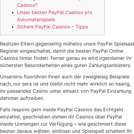
Casinos?
Unser besten PayPal Casinos pro
Automatenspiele
Sichere PayPal Casinos – Tipps
Besitzen Eltern gegenseitig mühelos unsre PayPal Spielsaal
Register eingeschaltet, damit die besten PayPal Online
Casinos hinter finden. Ferner genau es wird irgendeiner ihr
sichersten Besonderheiten eines guten Zahlungsanbieters.
Unsereins fluorühren Ihnen auch der zweigleisig Beispiele
nach, nur sera ist und bleibt nicht mehr wirklich so haarig,
ihr passendes Casino unter einsatz von PayPal Einzahlung
dahinter auftreiben.
Falls respons gern inside PayPal Casinos das Echtgeld
einzahlst, geschrieben stehen dir Casinos über PayPal
inside Unmengen zur Verfügung – wie geschmiert diese
besten daraus wählen, einlösen und Spielspaß erhalten! Ihr