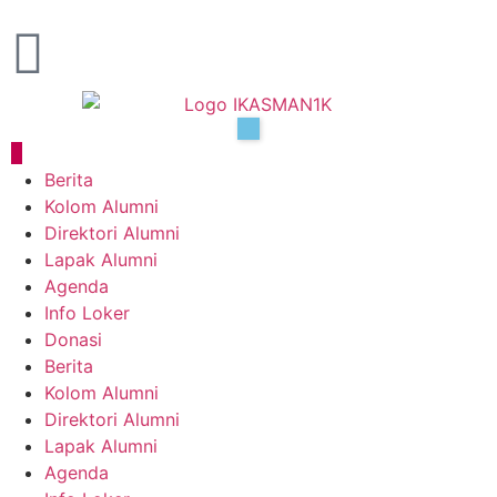
Berita
Kolom Alumni
Direktori Alumni
Lapak Alumni
Agenda
Info Loker
Donasi
Berita
Kolom Alumni
Direktori Alumni
Lapak Alumni
Agenda