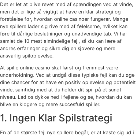
Det er let at blive revet med af spændingen ved at vinde,
men det er lige så vigtigt at have en klar strategi og
forståelse for, hvordan online casinoer fungerer. Mange
nye spillere lader sig rive med af følelserne, hvilket kan
føre til dårlige beslutninger og unødvendige tab. Vi har
samlet de 10 mest almindelige fejl, så du kan lære af
andres erfaringer og sikre dig en sjovere og mere
ansvarlig spiloplevelse.
At spille online casino skal først og fremmest være
underholdning. Ved at undgå disse typiske fejl kan du øge
dine chancer for at have en positiv oplevelse og potentielt
vinde, samtidig med at du holder dit spil på et sundt
niveau. Lad os dykke ned i fejlene og se, hvordan du kan
blive en klogere og mere succesfuld spiller.
1. Ingen Klar Spilstrategi
En af de største fejl nye spillere begår, er at kaste sig ud i