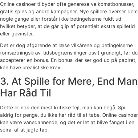
Online casinoer tilbyder ofte generøse velkomstbonusser,
gratis spins og andre kampagner. Nye spillere overser dem
nogle gange eller forstår ikke betingelserne fuldt ud,
hvilket betyder, at de går glip af potentielt ekstra spilletid
eller gevinster.
Det er dog afgørende at læse vilkårene og betingelserne
(omsætningskrav, tidsbegrænsninger osv.) grundigt, før du
accepterer en bonus. En bonus, der ser god ud på papiret,
kan have urealistiske krav.
3. At Spille for Mere, End Man
Har Råd Til
Dette er nok den mest kritiske fejl, man kan begå. Spil
aldrig for penge, du ikke har råd til at tabe. Online casinoer
kan være vanedannende, og det er let at blive fanget i en
spiral af at jagte tab.