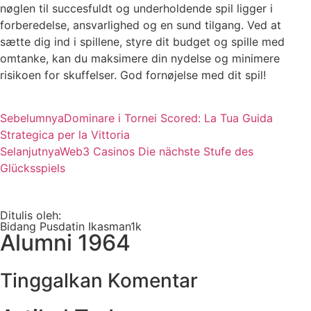
nøglen til succesfuldt og underholdende spil ligger i
forberedelse, ansvarlighed og en sund tilgang. Ved at
sætte dig ind i spillene, styre dit budget og spille med
omtanke, kan du maksimere din nydelse og minimere
risikoen for skuffelser. God fornøjelse med dit spil!
Sebelumnya
Dominare i Tornei Scored: La Tua Guida
Strategica per la Vittoria
Selanjutnya
Web3 Casinos Die nächste Stufe des
Glücksspiels
Ditulis oleh:
Bidang Pusdatin Ikasman1k
Alumni 1964
Tinggalkan Komentar