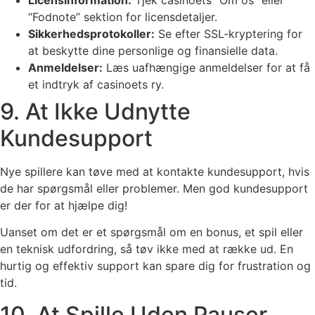
“Fodnote” sektion for licensdetaljer.
Sikkerhedsprotokoller:
Se efter SSL-kryptering for
at beskytte dine personlige og finansielle data.
Anmeldelser:
Læs uafhængige anmeldelser for at få
et indtryk af casinoets ry.
9. At Ikke Udnytte
Kundesupport
Nye spillere kan tøve med at kontakte kundesupport, hvis
de har spørgsmål eller problemer. Men god kundesupport
er der for at hjælpe dig!
Uanset om det er et spørgsmål om en bonus, et spil eller
en teknisk udfordring, så tøv ikke med at række ud. En
hurtig og effektiv support kan spare dig for frustration og
tid.
10. At Spille Uden Pauser