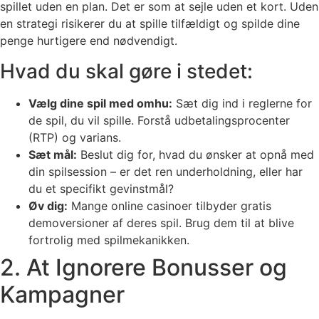
spillet uden en plan. Det er som at sejle uden et kort. Uden
en strategi risikerer du at spille tilfældigt og spilde dine
penge hurtigere end nødvendigt.
Hvad du skal gøre i stedet:
Vælg dine spil med omhu:
Sæt dig ind i reglerne for
de spil, du vil spille. Forstå udbetalingsprocenter
(RTP) og varians.
Sæt mål:
Beslut dig for, hvad du ønsker at opnå med
din spilsession – er det ren underholdning, eller har
du et specifikt gevinstmål?
Øv dig:
Mange online casinoer tilbyder gratis
demoversioner af deres spil. Brug dem til at blive
fortrolig med spilmekanikken.
2. At Ignorere Bonusser og
Kampagner