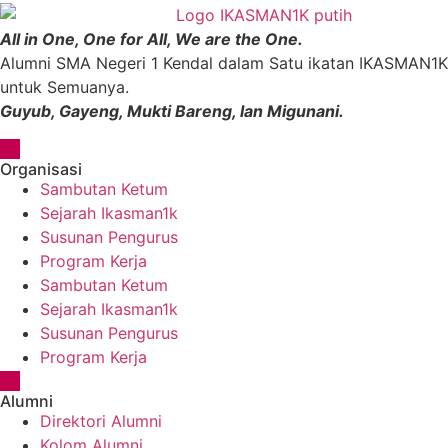
All in One, One for All, We are the One.
Alumni SMA Negeri 1 Kendal dalam Satu ikatan IKASMAN1K
untuk Semuanya.
Guyub, Gayeng, Mukti Bareng, lan Migunani.
Organisasi
Sambutan Ketum
Sejarah Ikasman1k
Susunan Pengurus
Program Kerja
Sambutan Ketum
Sejarah Ikasman1k
Susunan Pengurus
Program Kerja
Alumni
Direktori Alumni
Kolom Alumni