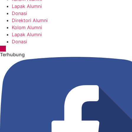
Lapak Alumni
Donasi
Direktori Alumni
Kolom Alumni
Lapak Alumni
Donasi
Terhubung