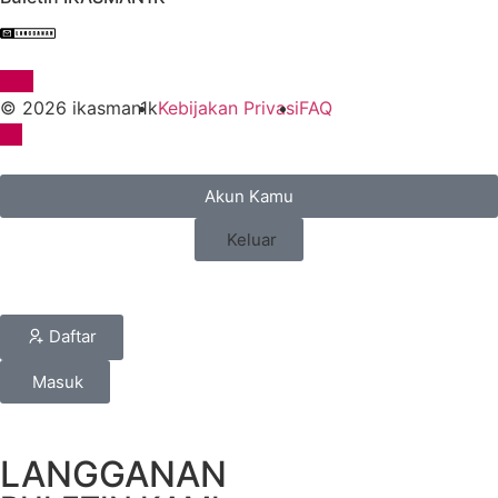
© 2026 ikasman1k
Kebijakan Privasi
FAQ
Akun Kamu
Keluar
Daftar
Masuk
LANGGANAN