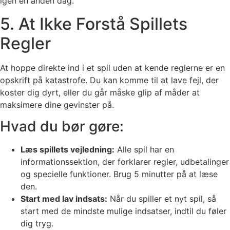
igen en anden dag.
5. At Ikke Forstå Spillets
Regler
At hoppe direkte ind i et spil uden at kende reglerne er en
opskrift på katastrofe. Du kan komme til at lave fejl, der
koster dig dyrt, eller du går måske glip af måder at
maksimere dine gevinster på.
Hvad du bør gøre:
Læs spillets vejledning:
Alle spil har en
informationssektion, der forklarer regler, udbetalinger
og specielle funktioner. Brug 5 minutter på at læse
den.
Start med lav indsats:
Når du spiller et nyt spil, så
start med de mindste mulige indsatser, indtil du føler
dig tryg.