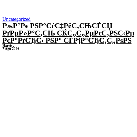
Uncategorized
РљР°Рє РЅР°СѓС‡РёС‚СЊСЃСЏ
РґРµР»Р°С‚СЊ СЌС„С„РµРєС‚РЅС‹Рµ
РєР°РґСЂС‹ РЅР° СЃРјР°СЂС‚С„РѕРЅ
Harris .
7 Agu 2026