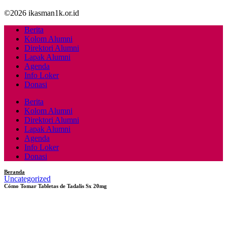
©2026 ikasman1k.or.id
Berita
Kolom Alumni
Direktori Alumni
Lapak Alumni
Agenda
Info Loker
Donasi
Berita
Kolom Alumni
Direktori Alumni
Lapak Alumni
Agenda
Info Loker
Donasi
Beranda
Uncategorized
Cómo Tomar Tabletas de Tadalis Sx 20mg