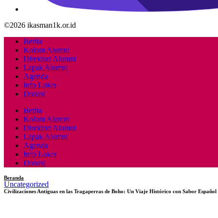
©2026 ikasman1k.or.id
Berita
Kolom Alumni
Direktori Alumni
Lapak Alumni
Agenda
Info Loker
Donasi
Berita
Kolom Alumni
Direktori Alumni
Lapak Alumni
Agenda
Info Loker
Donasi
Beranda
Uncategorized
Civilizaciones Antiguas en las Tragaperras de Boho: Un Viaje Histórico con Sabor Español