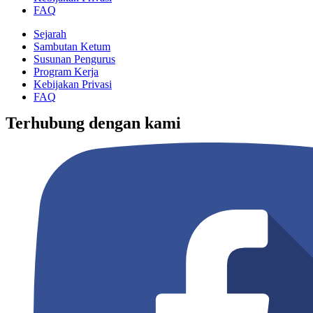
FAQ
Sejarah
Sambutan Ketum
Susunan Pengurus
Program Kerja
Kebijakan Privasi
FAQ
Terhubung dengan kami