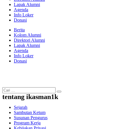
Lapak Alumni
Agenda
Info Loker
Donasi
Berita
Kolom Alumni
Direktori Alumni
Lapak Alumni
Agenda
Info Loker
Donasi
tentang ikasman1k
Sejarah
Sambutan Ketum
Susunan Pengurus
Program Kerja
Kebijakan Privasi