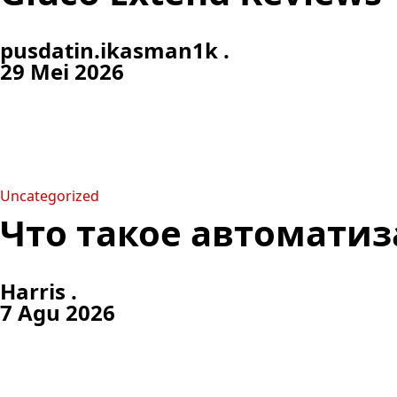
pusdatin.ikasman1k .
29 Mei 2026
Uncategorized
Что такое автоматиз
Harris .
7 Agu 2026