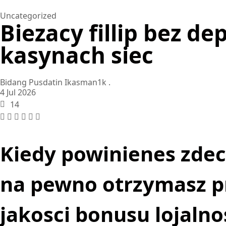
Uncategorized
Biezacy fillip bez de
kasynach siec
Bidang Pusdatin Ikasman1k .
4 Jul 2026
14
Kiedy powinienes zdec
na pewno otrzymasz p
jakosci bonusu lojaln