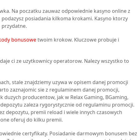
owka. Na poczatku zauwaz odpowiednie kasyno online z
no podazysz posiadania kilkoma krokami. Kasyno ktorzy
 przydatne.
 kody bonusowe
twoim krokow. Kluczowe probuje i
 daje ci ze uzytkownicy operatorow. Nalezy wszystko to
ach, stale znajdziemy uzywa w opisem danej promocji
warto zaznajomic sie z regulaminem danej promocji,
jak duzych producentow, jak w Relax Gaming, BGaming,
depozytu zaleza rygorystycznie od regulaminu promocji.
z depozytu, premii reload i wiele innych czasowych
e oferuj do kilku premii.
dpowiednie certyfikaty. Posiadanie darmowym bonusem bez