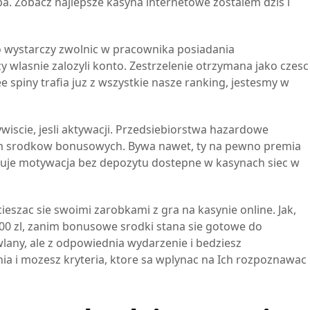
a. Zobacz najlepsze kasyna internetowe zostalem dzis i
o wystarczy zwolnic w pracownika posiadania
 wlasnie zalozyli konto. Zestrzelenie otrzymana jako czesc
 spiny trafia juz z wszystkie nasze ranking, jestesmy w
wiscie, jesli aktywacji. Przedsiebiorstwa hazardowe
tem srodkow bonusowych. Bywa nawet, ty na pewno premia
tuje motywacja bez depozytu dostepne w kasynach siec w
szac sie swoimi zarobkami z gra na kasynie online. Jak,
0 zl, zanim bonusowe srodki stana sie gotowe do
ny, ale z odpowiednia wydarzenie i bedziesz
 i mozesz kryteria, ktore sa wplynac na Ich rozpoznawac