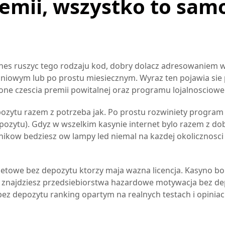
remii, wszystko to samo
enes ruszyc tego rodzaju kod, dobry dolacz adresowaniem wl
godniowym lub po prostu miesiecznym. Wyraz ten pojawia s
one czescia premii powitalnej oraz programu lojalnosciow
depozytu razem z potrzeba jak. Po prostu rozwiniety progra
zytu). Gdyz w wszelkim kasynie internet bylo razem z do
nikow bedziesz ow lampy led niemal na kazdej okolicznosci
rnetowe bez depozytu ktorzy maja wazna licencja. Kasyno b
zej znajdziesz przedsiebiorstwa hazardowe motywacja bez d
z depozytu ranking opartym na realnych testach i opiniac