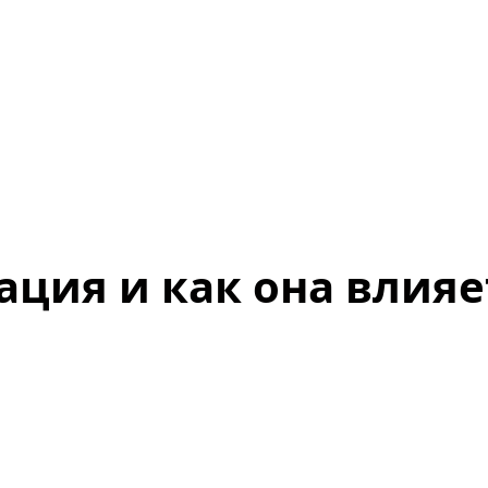
ация и как она влияе