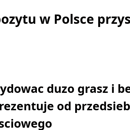
pozytu w Polsce przys
ydowac duzo grasz i be
rezentuje od przedsie
osciowego