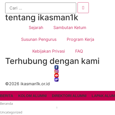
tentang ikasman1k
Sejarah
Sambutan Ketum
Susunan Pengurus
Program Kerja
Kebijakan Privasi
FAQ
Terhubung dengan kami
©2026 ikasman1k.or.id
BERITA
KOLOM ALUMNI
DIREKTORI ALUMNI
LAPAK ALUM
Beranda
Uncategorized