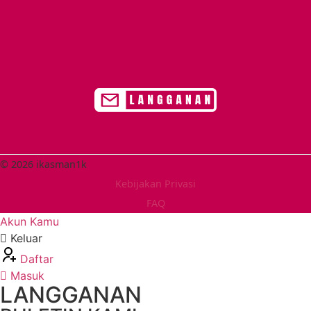
© 2026 ikasman1k
Kebijakan Privasi
FAQ
Akun Kamu
Keluar
Daftar
Masuk
LANGGANAN