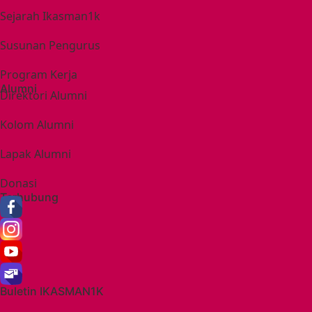
Sejarah Ikasman1k
Susunan Pengurus
Program Kerja
Alumni
Direktori Alumni
Kolom Alumni
Lapak Alumni
Donasi
Terhubung
Buletin IKASMAN1K