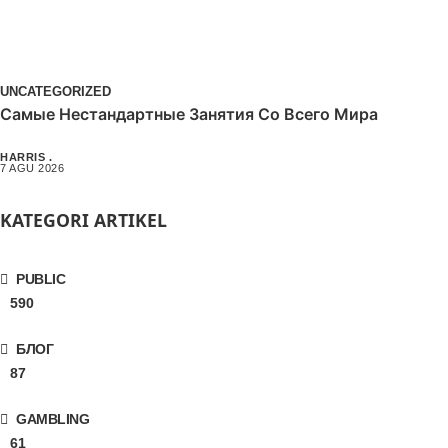
UNCATEGORIZED
Самые Нестандартные Занятия Со Всего Мира
HARRIS .
7 AGU 2026
KATEGORI ARTIKEL
PUBLIC
590
БЛОГ
87
GAMBLING
61