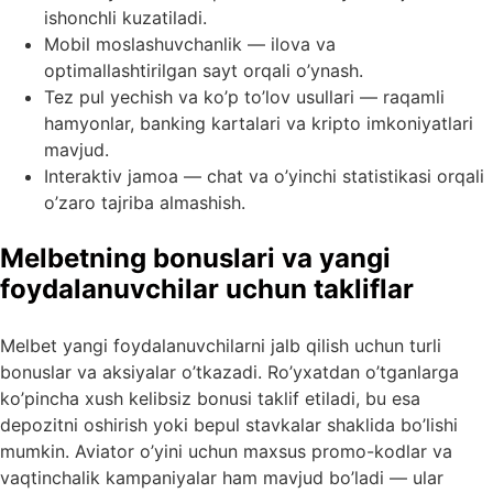
ishonchli kuzatiladi.
Mobil moslashuvchanlik — ilova va
optimallashtirilgan sayt orqali o’ynash.
Tez pul yechish va ko’p to’lov usullari — raqamli
hamyonlar, banking kartalari va kripto imkoniyatlari
mavjud.
Interaktiv jamoa — chat va o’yinchi statistikasi orqali
o’zaro tajriba almashish.
Melbetning bonuslari va yangi
foydalanuvchilar uchun takliflar
Melbet yangi foydalanuvchilarni jalb qilish uchun turli
bonuslar va aksiyalar o’tkazadi. Ro’yxatdan o’tganlarga
ko’pincha xush kelibsiz bonusi taklif etiladi, bu esa
depozitni oshirish yoki bepul stavkalar shaklida bo’lishi
mumkin. Aviator o’yini uchun maxsus promo-kodlar va
vaqtinchalik kampaniyalar ham mavjud bo’ladi — ular