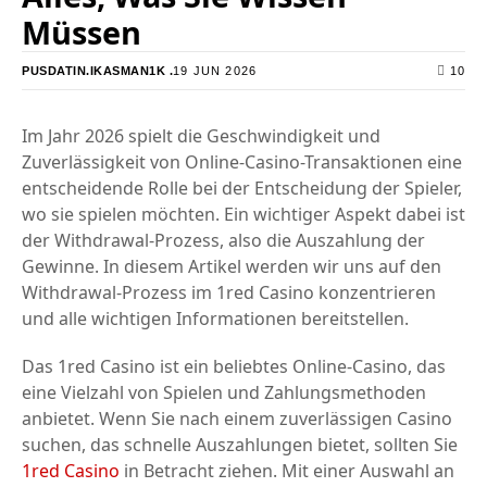
Müssen
19 JUN 2026
10
PUSDATIN.IKASMAN1K .
Im Jahr 2026 spielt die Geschwindigkeit und
Zuverlässigkeit von Online-Casino-Transaktionen eine
entscheidende Rolle bei der Entscheidung der Spieler,
wo sie spielen möchten. Ein wichtiger Aspekt dabei ist
der Withdrawal-Prozess, also die Auszahlung der
Gewinne. In diesem Artikel werden wir uns auf den
Withdrawal-Prozess im 1red Casino konzentrieren
und alle wichtigen Informationen bereitstellen.
Das 1red Casino ist ein beliebtes Online-Casino, das
eine Vielzahl von Spielen und Zahlungsmethoden
anbietet. Wenn Sie nach einem zuverlässigen Casino
suchen, das schnelle Auszahlungen bietet, sollten Sie
1red Casino
in Betracht ziehen. Mit einer Auswahl an