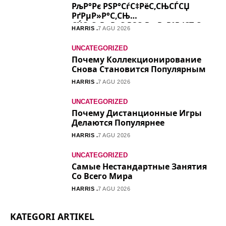
РљР°Рє РЅР°СѓС‡РёС‚СЊСЃСЏ
РґРµР»Р°С‚СЊ
СЌС„С„РµРєС‚РЅС‹Рµ РєР°РґСЂС‹
HARRIS .
7 AGU 2026
РЅР° СЃРјР°СЂС‚С„РѕРЅ
UNCATEGORIZED
Почему Коллекционирование
Снова Становится Популярным
HARRIS .
7 AGU 2026
UNCATEGORIZED
Почему Дистанционные Игры
Делаются Популярнее
HARRIS .
7 AGU 2026
UNCATEGORIZED
Самые Нестандартные Занятия
Со Всего Мира
HARRIS .
7 AGU 2026
KATEGORI ARTIKEL