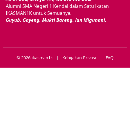
Alumni SMA Negeri 1 Kendal dalam Satu ikatan
IKASMAN1K untuk Semuanya.
Guyub, Gayeng, Mukti Bareng, lan Migunani.
© 2026 ikasman1k
Kebijakan Privasi
FAQ