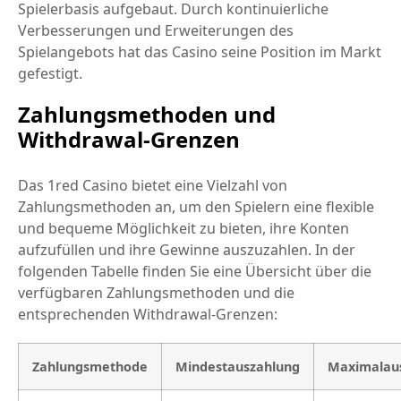
Spielerbasis aufgebaut. Durch kontinuierliche
Verbesserungen und Erweiterungen des
Spielangebots hat das Casino seine Position im Markt
gefestigt.
Zahlungsmethoden und
Withdrawal-Grenzen
Das 1red Casino bietet eine Vielzahl von
Zahlungsmethoden an, um den Spielern eine flexible
und bequeme Möglichkeit zu bieten, ihre Konten
aufzufüllen und ihre Gewinne auszuzahlen. In der
folgenden Tabelle finden Sie eine Übersicht über die
verfügbaren Zahlungsmethoden und die
entsprechenden Withdrawal-Grenzen:
Zahlungsmethode
Mindestauszahlung
Maximalau