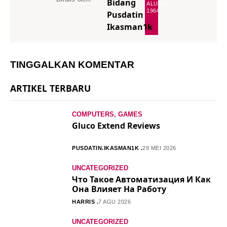
Bidang
ALUMNI
1964
Pusdatin
Ikasman1k
TINGGALKAN KOMENTAR
ARTIKEL TERBARU
COMPUTERS, GAMES
Gluco Extend Reviews
PUSDATIN.IKASMAN1K .
29 MEI 2026
UNCATEGORIZED
Что Такое Автоматизация И Как
Она Влияет На Работу
HARRIS .
7 AGU 2026
UNCATEGORIZED