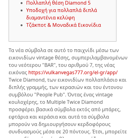
Πολλαπλή θέση Diamond 5
Υποδοχή για πολλαπλά διπλά
διαμαντένια κελύφη
Τζάκποτ & Μοναδικά Εικονίδια
Τα νέα σύμβολα σε αυτό το παιχνίδι μέσω των
εικονιδίων vintage θέσης, συμπεριλαμβανομένων
του νεότερου "BAR", του αριθμού 7, της νέας
εικόνας
https://vulkanvegas777.org/el-gr/app/
Twice Diamond, των εικονιδίων πολλαπλάσιο και
διπλής γραμμής, των κερασιών και του έντονου
συμβόλου "People Pub". Όντας ένας vintage
κουλοχέρης, το Multiple Twice Diamond
προσφέρει βασικά σύμβολα εκτός από μπάρες,
εφτάρια και κεράσια και αυτά τα σύμβολα
μπορούν να δημιουργήσουν κερδοφόρους
συνδυασμούς μέσα σε 20 πόντους. Έτσι, μπορείτε