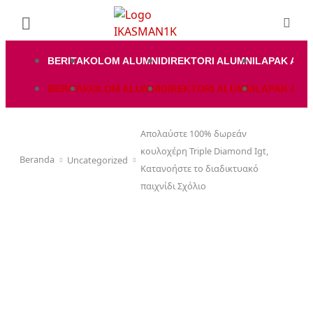
BERITA
KOLOM ALUMNI
DIREKTORI ALUMNI
LAPAK ALU
BERITA
KOLOM ALUMNI
DIREKTORI ALUMNI
LAPAK ALU
Απολαύστε 100% δωρεάν
κουλοχέρη Triple Diamond Igt,
Beranda
Uncategorized
Κατανοήστε το διαδικτυακό
παιχνίδι Σχόλιο