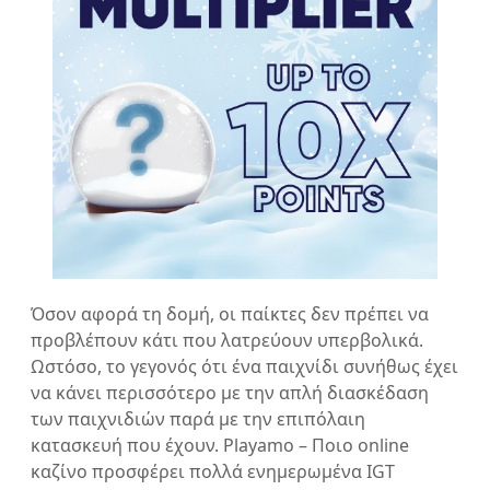
Όσον αφορά τη δομή, οι παίκτες δεν πρέπει να
προβλέπουν κάτι που λατρεύουν υπερβολικά.
Ωστόσο, το γεγονός ότι ένα παιχνίδι συνήθως έχει
να κάνει περισσότερο με την απλή διασκέδαση
των παιχνιδιών παρά με την επιπόλαιη
κατασκευή που έχουν. Playamo – Ποιο online
καζίνο προσφέρει πολλά ενημερωμένα IGT