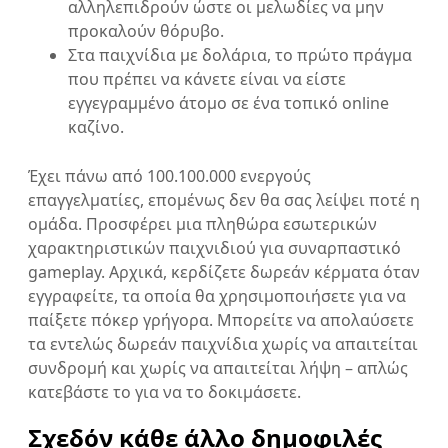
αλληλεπιδρούν ώστε οι μελωδίες να μην
προκαλούν θόρυβο.
Στα παιχνίδια με δολάρια, το πρώτο πράγμα
που πρέπει να κάνετε είναι να είστε
εγγεγραμμένο άτομο σε ένα τοπικό online
καζίνο.
Έχει πάνω από 100.100.000 ενεργούς
επαγγελματίες, επομένως δεν θα σας λείψει ποτέ η
ομάδα. Προσφέρει μια πληθώρα εσωτερικών
χαρακτηριστικών παιχνιδιού για συναρπαστικό
gameplay. Αρχικά, κερδίζετε δωρεάν κέρματα όταν
εγγραφείτε, τα οποία θα χρησιμοποιήσετε για να
παίξετε πόκερ γρήγορα. Μπορείτε να απολαύσετε
τα εντελώς δωρεάν παιχνίδια χωρίς να απαιτείται
συνδρομή και χωρίς να απαιτείται λήψη – απλώς
κατεβάστε το για να το δοκιμάσετε.
Σχεδόν κάθε άλλο δημοφιλές